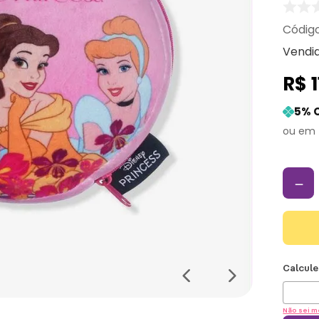
Vendi
R$
5
% 
－
Não sei m