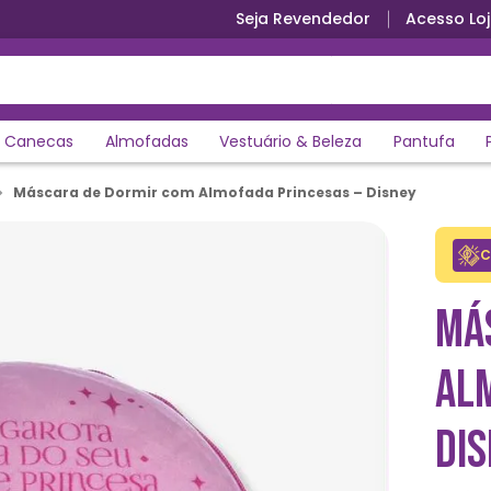
Seja Revendedor
Acesso Loj
Canecas
Almofadas
Vestuário & Beleza
Pantufa
Máscara de Dormir com Almofada Princesas – Disney
C
MÁ
AL
DI