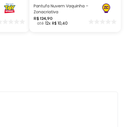
ados e recomendações de uso:
Pantufa Nuvem Vaquinha –
lvejar.
Zonacriativa
tido uso de centrifuga e máquina secadora.
R$
124
,
90
12
R$
10
,
40
eratura máxima de lavagem 40°.
impar a seco.