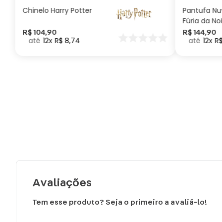
Chinelo Harry Potter
Pantufa N
Fúria da No
Como Trei
R$
104
,
90
R$
144
,
90
12
R$
8
,
74
12
R
seu Dragã
Avaliações
Tem esse produto? Seja o primeiro a avaliá-lo!