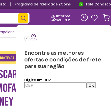
ista
Programa de fidelidade ZCoins
Fale Conosco
Informe
seu CEP
Papelaria
Casa e Decor
Outlet
Clique e Confira
Lançamentos
Encontre as melhores
Adicione o cupom no carrinho e
RIATIVA5
Copiar
ofertas e condições de frete
ganhe desconto na 1a compra.
para sua região
SCARA DE DORMIR COM
Digite um CEP
MOFADA PRINCESAS –
OK
SNEY