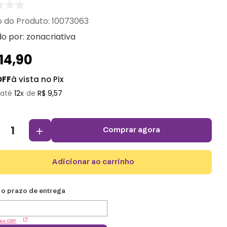
:
10073063
do por:
zonacriativa
114
,
90
OFF
à vista no Pix
12
R$
9
,
57
＋
comprar agora
adicionar ao carrinho
eu CEP