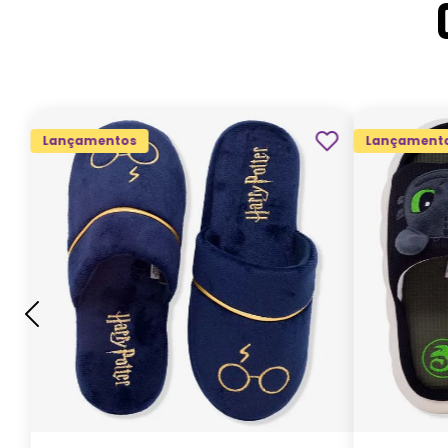
Lançamentos
Lançament
G
GG
M
P
ADICIONAR AO
CARRINHO