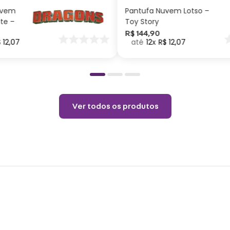
Cuid
uvem
Pantufa Nuvem Lotso –
Não a
ite –
Toy Story
Permi
nar
R$
144
,
90
$
12
,
07
12
R$
12
,
07
o
Temp
Não l
Ver todos os produtos