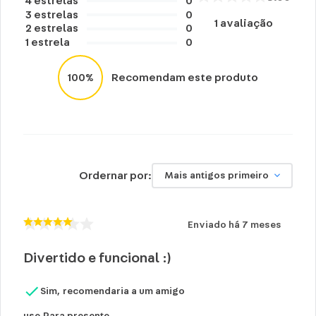
4
estrelas
0
3
estrelas
0
1
avaliação
2
estrelas
0
1
estrela
0
100%
Recomendam este produto
Ordernar por:
Mais antigos primeiro
Enviado há
7 meses
Divertido e funcional :)
Sim, recomendaria a um amigo