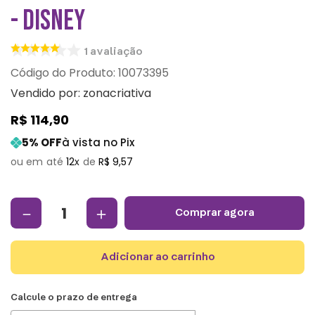
- DISNEY
1
avaliação
:
10073395
Vendido por:
zonacriativa
R$
114
,
90
5
% OFF
à vista no Pix
12
R$
9
,
57
－
＋
comprar agora
adicionar ao carrinho