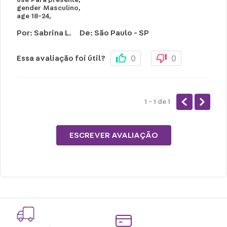
use
Para presente
,
gender
Masculino
,
age
18-24
,
Por
:
Sabrina L.
De
:
São Paulo - SP
0
0
Essa avaliação foi útil?
1 - 1
de
1
ESCREVER AVALIAÇÃO