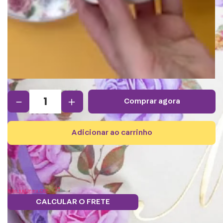
－
＋
comprar agora
adicionar ao carrinho
Não sei meu CEP
CALCULAR O FRETE