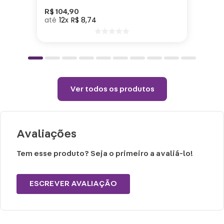
R$
104
,
90
12
R$
8
,
74
Cuidados e recomendações de uso:
Não alvejar.
Permitido uso de centrifuga e máquina
secadora.
Temperatura máxima de lavagem 40°.
Ver todos os produtos
Não limpar a seco.
Avaliações
Tem esse produto? Seja o primeiro a avaliá-lo!
ESCREVER AVALIAÇÃO