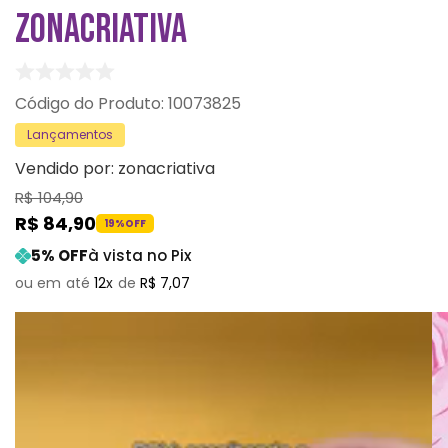
ZONACRIATIVA
:
10073825
Lançamentos
Vendido por:
zonacriativa
R$
104
,
90
R$
84
,
90
19%
OFF
5
% OFF
à vista no Pix
12
R$
7
,
07