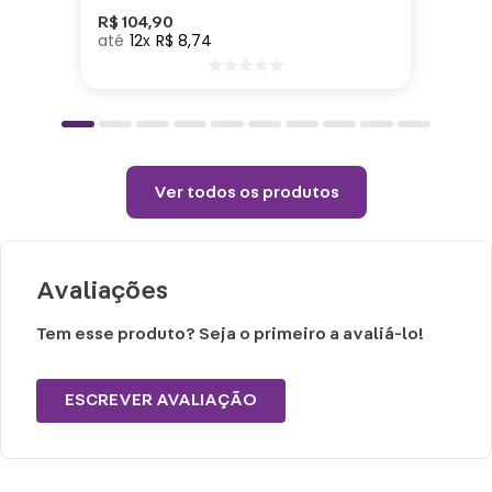
R$
104
,
90
12
R$
8
,
74
Cuidados e recomendações de uso:
Não alvejar.
Permitido uso de centrifuga e máquina
secadora.
Temperatura máxima de lavagem 40°.
Ver todos os produtos
Não limpar a seco.
Avaliações
Tem esse produto? Seja o primeiro a avaliá-lo!
ESCREVER AVALIAÇÃO