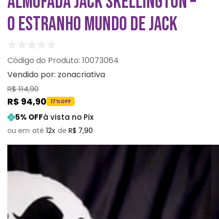
ALMOFADA JACK SKELLINGTON –
O ESTRANHO MUNDO DE JACK
:
10073064
Vendido por:
zonacriativa
R$
114
,
90
R$
94
,
90
17%
OFF
5
% OFF
à vista no Pix
12
R$
7
,
90