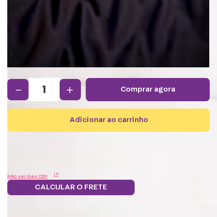
－
＋
comprar agora
adicionar ao carrinho
Não sei meu CEP
CALCULAR O FRETE