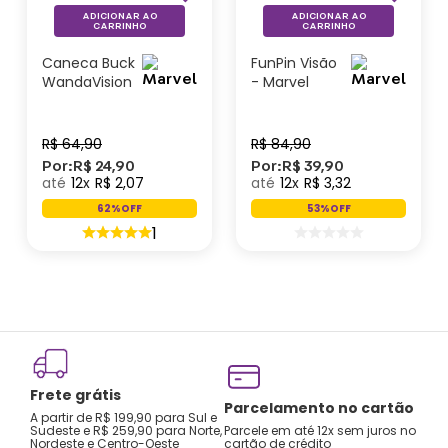
ADICIONAR AO
ADICIONAR AO
CARRINHO
CARRINHO
Caneca Buck
FunPin Visão
WandaVision
- Marvel
- Marvel
R$
64
,
90
R$
84
,
90
Por:
R$
24
,
90
Por:
R$
39
,
90
12
R$
2
,
07
12
R$
3
,
32
62%
OFF
53%
OFF
1
Frete grátis
Parcelamento no cartão
A partir de R$ 199,90 para Sul e
Sudeste e R$ 259,90 para Norte,
Parcele em até 12x sem juros no
Nordeste e Centro-Oeste
cartão de crédito