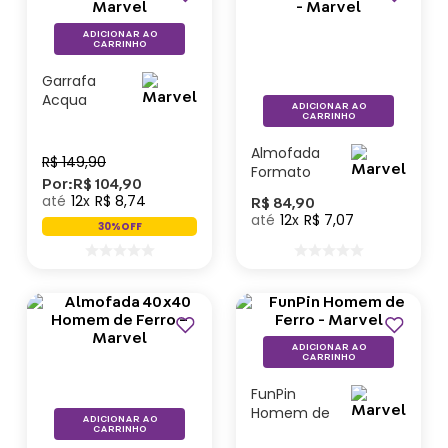
ADICIONAR AO
CARRINHO
Garrafa
Acqua
ADICIONAR AO
Homem de
CARRINHO
Ferro –
Almofada
Marvel
R$
149
,
90
Formato
Por:
R$
104
,
90
Homem de
12
R$
8
,
74
R$
84
,
90
Ferro Power -
12
R$
7
,
07
30%
OFF
Marvel
ADICIONAR AO
CARRINHO
FunPin
Homem de
ADICIONAR AO
Ferro -
CARRINHO