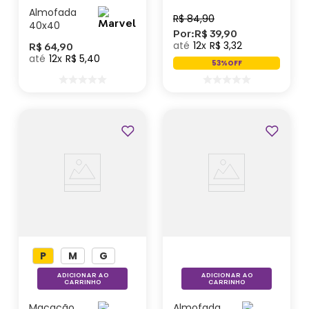
Marvel
Almofada
R$
84
,
90
40x40
Por:
R$
39
,
90
Homem de
12
R$
3
,
32
R$
64
,
90
Ferro –
12
R$
5
,
40
Marvel
53%
OFF
P
M
G
ADICIONAR AO
ADICIONAR AO
CARRINHO
CARRINHO
Macacão
Almofada