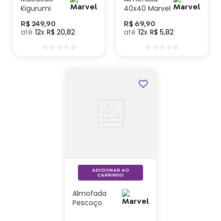
Kigurumi
40x40 Marvel
Homem de
Classic
R$
249
,
90
R$
69
,
90
Ferro –
12
R$
20
,
82
12
R$
5
,
82
Marvel
ADICIONAR AO
CARRINHO
Almofada
Pescoço
Marvel