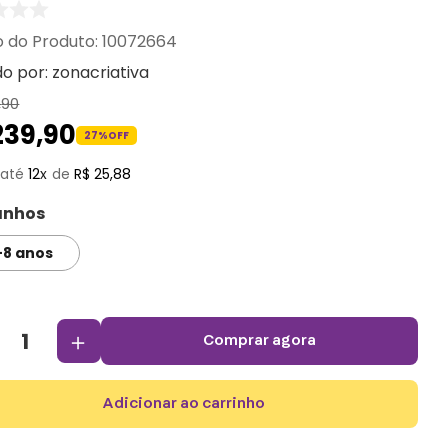
:
10072664
do por:
zonacriativa
,
90
239
,
90
27%
OFF
12
R$
25
,
88
nhos
-8 anos
＋
comprar agora
adicionar ao carrinho