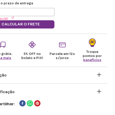
eu CEP
CALCULAR O FRETE
Troque
 grátis.
5% OFF no
Parcele em 12x
pontos por
ba mais
boleto e PIX!
s/juros
benefícios
ição
quer uma companhia quentinha para os dias
ficação
gelados? A gente te ajuda! Com esse kigurumi
tar o frio nos dias em que a previsão do
rtilhar
 é de série, preguiça e muita pipoca ficam