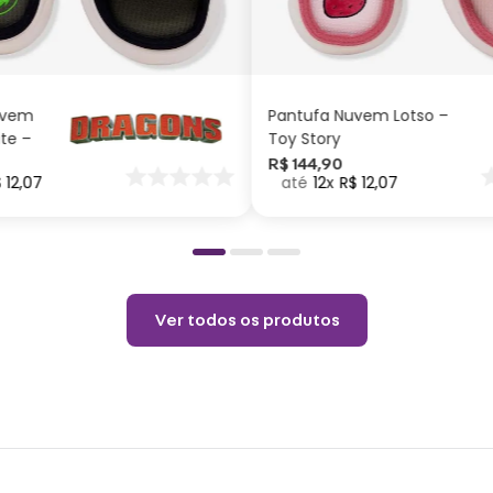
® Tam
G
M
P
G
M
P
anos
ADICIONAR AO
ADICIONAR AO
CARRINHO
CARRINHO
® Com
® Com
uvem
Pantufa Nuvem Lotso –
® Larg
ite –
Toy Story
® Larg
nar
R$
144
,
90
$
12
,
07
12
R$
12
,
07
o
® Larg
® Mat
Uso 
® Não
Ver todos os produtos
® Não 
® Tem
® Não
® Tem
® Lim