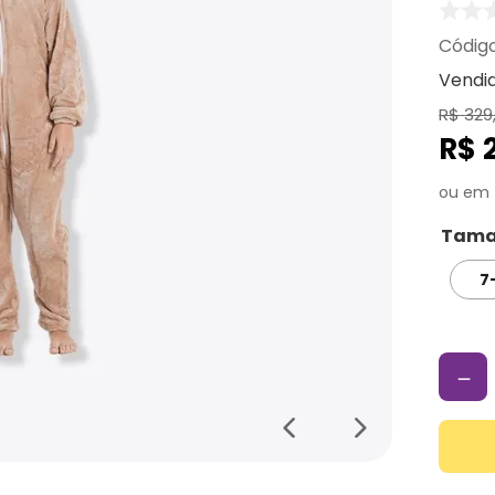
Vendi
R$
329
R$
Tama
7
－