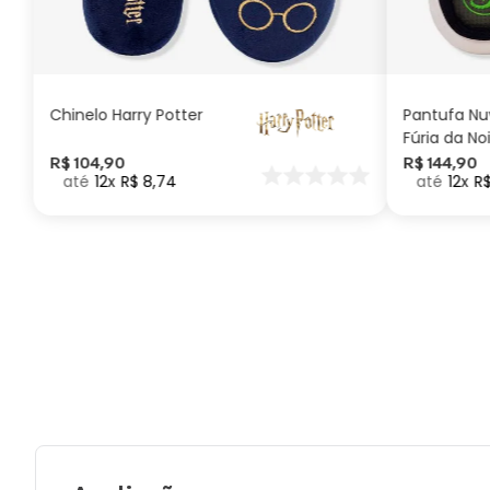
G
GG
M
P
ADICIONAR AO
CARRINHO
Chinelo Harry Potter
Pantufa N
Fúria da No
Como Trei
R$
104
,
90
R$
144
,
90
12
R$
8
,
74
12
R
seu Dragã