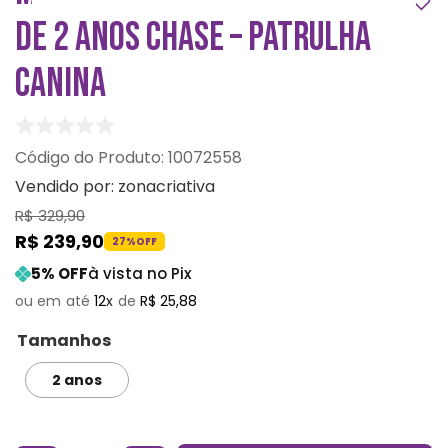
DE 2 ANOS CHASE – PATRULHA
CANINA
:
10072558
Vendido por:
zonacriativa
R$
329
,
90
R$
239
,
90
27%
OFF
5
% OFF
à vista no Pix
12
R$
25
,
88
Tamanhos
2 anos