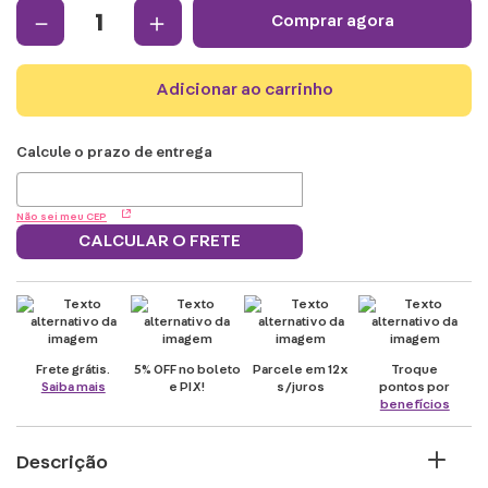
－
＋
comprar agora
adicionar ao carrinho
Não sei meu CEP
CALCULAR O FRETE
Frete grátis.
5% OFF no boleto
Parcele em 12x
Troque
Saiba mais
e PIX!
s/juros
pontos por
benefícios
Descrição