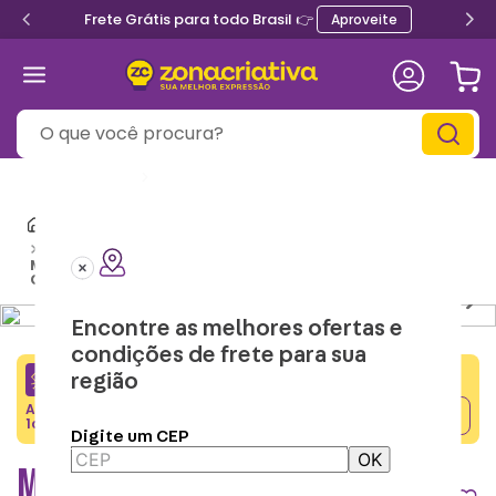
Frete Grátis para todo Brasil 👉
Aproveite
O que você procura?
Informe seu
CEP
Roupas Geek
Macacão Kigurumi
Pijama Kigurumi Infantil
Macacão Kigurumi Infantil de 2 Anos Chase – Patrulha
Canina
Encontre as melhores ofertas e
condições de frete para sua
região
CRIATIVA5
Adicione o cupom no carrinho e ganhe desconto na
Copiar
1a compra.
Digite um CEP
OK
MACACÃO KIGURUMI INFANTIL