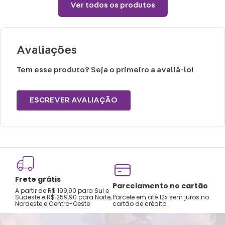
Ver todos os produtos
® Largura Manga: 17 / 18 / 19 / 20 / 21
® Material: Malha Plush (100% Poliéster)
Avaliações
Uso recomendado e cuidados:
® Não passar sobre a estampa.
Tem esse produto? Seja o primeiro a avaliá-lo!
® Não alvejar.
® Temperatura máxima 110°C (sem vapor).
ESCREVER AVALIAÇÃO
® Não centrifugar ou utilizar máquina
secadora.
® Temperatura máxima de lavagem de
30°C.
® Limpeza suave.
Frete grátis
® Não limpar a seco.
Tro
Parcelamento no cartão
A partir de R$ 199,90 para Sul e
gar
Sudeste e R$ 259,90 para Norte,
Parcele em até 12x sem juros no
Nordeste e Centro-Oeste
cartão de crédito
A pri