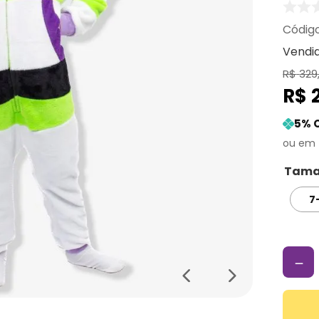
Vendi
R$
329
R$
5
% 
Tama
7
－