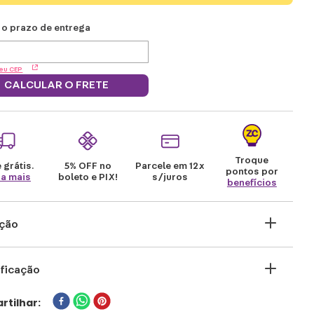
eu CEP
CALCULAR O FRETE
Troque
 grátis.
5% OFF no
Parcele em 12x
pontos por
ba mais
boleto e PIX!
s/juros
benefícios
ição
quer uma companhia quentinha para os dias
ficação
gelados? A gente te ajuda! Com esse kigurumi
tar o frio nos dias em que a previsão do
ONAGEM
rtilhar
LIGHTYEAR