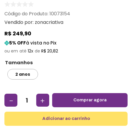
:
10073154
Vendido por:
zonacriativa
R$
249
,
90
5
% OFF
à vista no Pix
12
R$
20
,
82
Tamanhos
2 anos
－
＋
comprar agora
adicionar ao carrinho