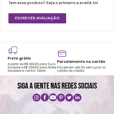
® Não centrifugar ou utilizar máquina
Tem esse produto? Seja o primeiro a avaliá-lo!
secadora.
® Temperatura máxima de lavagem de
ESCREVER AVALIAÇÃO
30°C.
® Limpeza suave.
® Não limpar a seco.
Frete grátis
Tro
Parcelamento no cartão
A partir de R$ 199,90 para Sul e
gar
Sudeste e R$ 259,90 para Norte,
Parcele em até 12x sem juros no
Nordeste e Centro-Oeste
cartão de crédito
A pri
SIGA A GENTE NAS REDES SOCIAIS