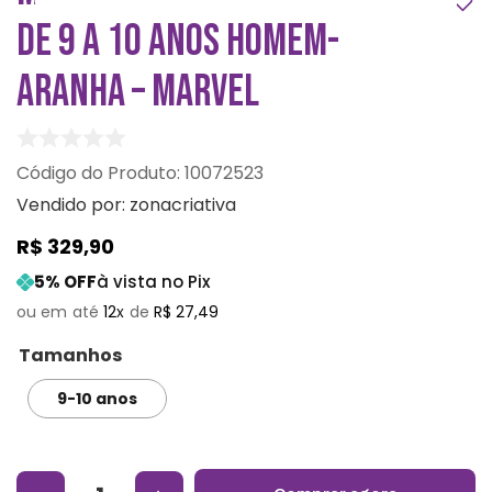
DE 9 A 10 ANOS HOMEM-
ARANHA – MARVEL
:
10072523
Vendido por:
zonacriativa
R$
329
,
90
5
% OFF
à vista no Pix
12
R$
27
,
49
Tamanhos
9-10 anos