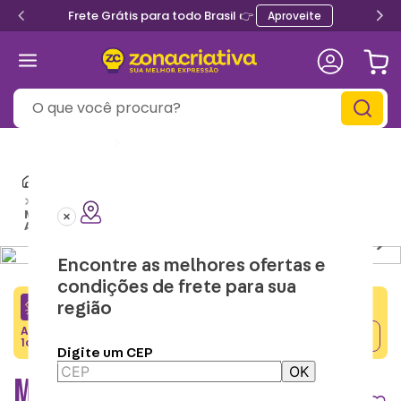
Frete Grátis para todo Brasil 👉
Aproveite
O que você procura?
Informe seu
CEP
Roupas Geek
Macacão Kigurumi
Pijama Kigurumi Infantil
Macacão Kigurumi Infantil de 9 a 10 Anos Homem-
Aranha – Marvel
Encontre as melhores ofertas e
condições de frete para sua
região
CRIATIVA5
Adicione o cupom no carrinho e ganhe desconto na
Copiar
1a compra.
Digite um CEP
OK
MACACÃO KIGURUMI INFANTIL