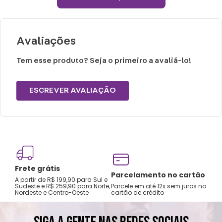
® Largura Manga: 17 / 18 / 19 / 20 / 21
® Material: Malha Plush (100% Poliéster)
Avaliações
Uso recomendado e cuidados:
® Não passar sobre a estampa.
Tem esse produto? Seja o primeiro a avaliá-lo!
® Não alvejar.
® Temperatura máxima 110°C (sem vapor).
ESCREVER AVALIAÇÃO
® Não centrifugar ou utilizar máquina
secadora.
® Temperatura máxima de lavagem de
30°C.
® Limpeza suave.
Frete grátis
® Não limpar a seco.
Tro
Parcelamento no cartão
A partir de R$ 199,90 para Sul e
gar
Sudeste e R$ 259,90 para Norte,
Parcele em até 12x sem juros no
Nordeste e Centro-Oeste
cartão de crédito
A pri