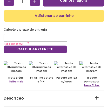
－
＋
comprar agora
adicionar ao carrinho
Não sei meu CEP
CALCULAR O FRETE
Frete grátis.
5% OFF no boleto
Parcele em 12x
Troque
Saiba mais
e PIX!
s/juros
pontos por
benefícios
Descrição