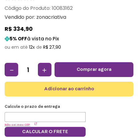
:
10083162
Vendido por:
zonacriativa
R$
334
,
90
5
% OFF
à vista no Pix
12
R$
27
,
90
－
＋
comprar agora
adicionar ao carrinho
Não sei meu CEP
CALCULAR O FRETE