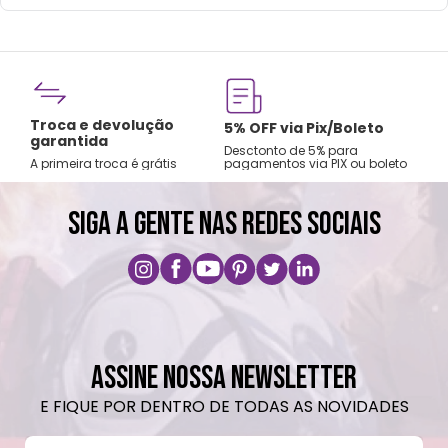
Altura: 30cm| Largura: 8cm| Comprimento:
8cm | Material: Plástico e Led| Fonte de
alimentação: 3 baterias AA de 1.5V ou
unidade de fonte de 4.5V D.C 500Ma
Fre
Os resíduos de produtos elétricos não
Troca e devolução
rtão
5% OFF via Pix/Boleto
A par
garantida
devem ser descartados com o lixo
os no
Desctonto de 5% para
Sude
A primeira troca é grátis
pagamentos via PIX ou boleto
Nord
doméstico. Por favor, recicle nos locais
apropriados.
SIGA A GENTE NAS REDES SOCIAIS
ASSINE NOSSA NEWSLETTER
E FIQUE POR DENTRO DE TODAS AS NOVIDADES