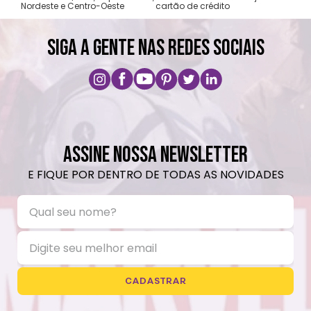
Nordeste e Centro-Oeste
cartão de crédito
A pri
Instruções:
Conecte o cabo USB a uma fonte de
SIGA A GENTE NAS REDES SOCIAIS
energia para ligar a luminária
Não possui bateria, funciona apenas ligado
a uma fonte de energia.
ASSINE NOSSA NEWSLETTER
E FIQUE POR DENTRO DE TODAS AS NOVIDADES
CADASTRAR