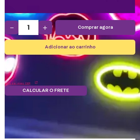
－
＋
comprar agora
adicionar ao carrinho
Não sei meu CEP
CALCULAR O FRETE
Frete grátis.
Parcele em 12x
Troque
Saiba mais
5% OFF no boleto
s/juros
pontos por
e PIX!
benefícios