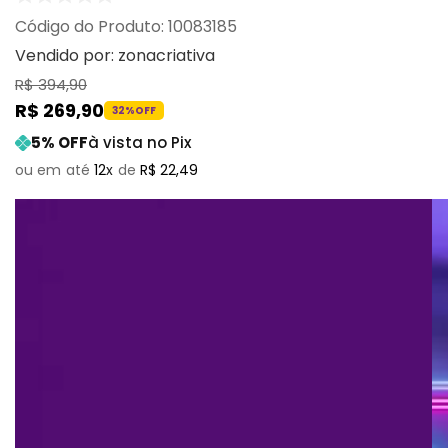
:
10083185
Vendido por:
zonacriativa
R$
394
,
90
R$
269
,
90
32%
OFF
5
% OFF
à vista no Pix
12
R$
22
,
49