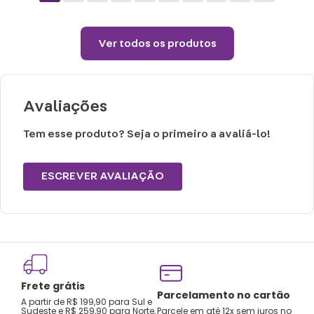
Cuidados e recomendações de uso:
Ver todos os produtos
• Uso indicado para lugares fechados.
• Não ligar em locais úmidos e quentes.
• Não deixar o cabo de energia entrar em
Avaliações
contato com a água.
• Use um pano macio para limpar o
Tem esse produto? Seja o primeiro a avaliá-lo!
produto.
• A fonte de luz dessa luminária não é
ESCREVER AVALIAÇÃO
substituível, quando a fonte de luz atingir o
final de sua vida útil, toda a luminária
deverá ser substituída.
• Este produto contém pequenas peças,
não apropriado para crianças menores de
Frete grátis
3 anos.
Tro
Parcelamento no cartão
A partir de R$ 199,90 para Sul e
gar
Sudeste e R$ 259,90 para Norte,
Parcele em até 12x sem juros no