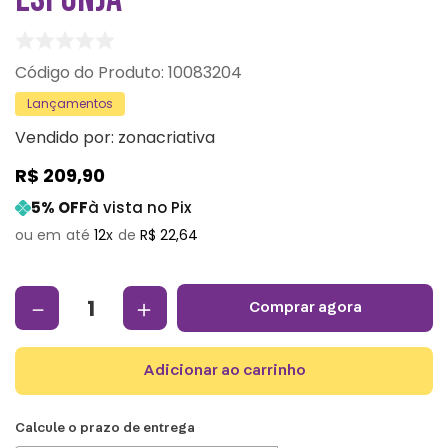
:
10083204
Lançamentos
Vendido por:
zonacriativa
R$
209
,
90
5
% OFF
à vista no Pix
12
R$
22
,
64
－
＋
comprar agora
adicionar ao carrinho