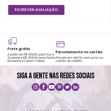
abrasivos.
Não expor diretamente à água.
ESCREVER AVALIAÇÃO
Carregar utilizando cabo USB Tipo-C em
fonte adequada (5V – 1A).
Frete grátis
Tro
Parcelamento no cartão
A partir de R$ 199,90 para Sul e
gar
Sudeste e R$ 259,90 para Norte,
Parcele em até 12x sem juros no
Nordeste e Centro-Oeste
cartão de crédito
A pri
SIGA A GENTE NAS REDES SOCIAIS