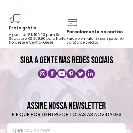
(sem vapor)
Não alvejar
Permitido o uso de centrifuga e máquina
Frete grátis
secadora
Tro
Parcelamento no cartão
A partir de R$ 199,90 para Sul e
gar
Temperatura máxima de lavagem 40°C
Sudeste e R$ 259,90 para Norte,
Parcele em até 12x sem juros no
Nordeste e Centro-Oeste
cartão de crédito
A pri
Não limpar a seco
Não utilizar produtos abrasivos ou químicos
SIGA A GENTE NAS REDES SOCIAIS
Lavar com o lado macio da esponja (lado
amarelo)
ASSINE NOSSA NEWSLETTER
E FIQUE POR DENTRO DE TODAS AS NOVIDADES