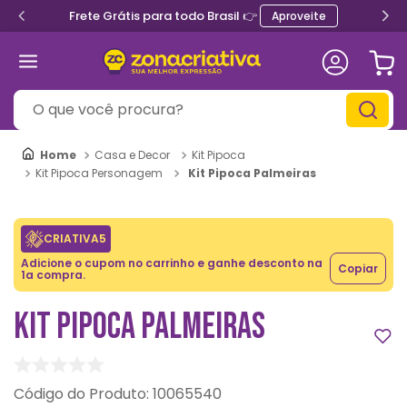
Frete Grátis para todo Brasil 👉
Aproveite
O que você procura?
Casa e Decor
Kit Pipoca
Kit Pipoca Palmeiras
Kit Pipoca Personagem
CRIATIVA5
Adicione o cupom no carrinho e ganhe desconto na
Copiar
1a compra.
KIT PIPOCA PALMEIRAS
:
10065540