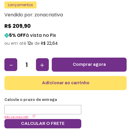
Lançamentos
Vendido por:
zonacriativa
R$
209
,
90
5
% OFF
à vista no Pix
12
R$
22
,
64
－
＋
comprar agora
adicionar ao carrinho
Não sei meu CEP
CALCULAR O FRETE