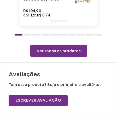
Altura: 10cm| Largura: 42cm| Comprimento:
30cm | Peso: 0,430gr| Material: Poliéster|
R$
104
,
90
12
R$
8
,
74
Enchimento: Fibra
Copo:
Altura: 14cm| Largura: 6cm| Comprimento:
6cm | Peso: 0,65gr| Capacidade: 550ml|
Ver todos os produtos
Material: Plástico
Balde:
Avaliações
Altura: 19cm| Largura: 6cm| Comprimento:
19cm | Peso: 0,145gr| Capacidade: 4,2L|
Tem esse produto? Seja o primeiro a avaliá-lo!
Material: Plástico
ESCREVER AVALIAÇÃO
Cuidados:
Passar com temperatura máxima de 110°C