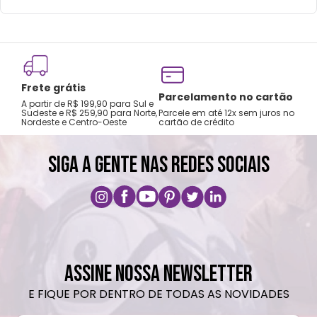
Não utilizar produtos abrasivos ou químicos
Lavar com o lado macio da esponja (lado
amarelo).
Frete grátis
Tro
Parcelamento no cartão
A partir de R$ 199,90 para Sul e
gar
Sudeste e R$ 259,90 para Norte,
Parcele em até 12x sem juros no
Nordeste e Centro-Oeste
cartão de crédito
A pri
SIGA A GENTE NAS REDES SOCIAIS
ASSINE NOSSA NEWSLETTER
E FIQUE POR DENTRO DE TODAS AS NOVIDADES