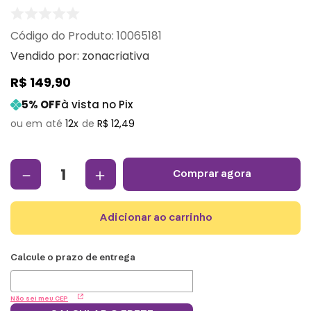
:
10065181
Vendido por:
zonacriativa
R$
149
,
90
5
% OFF
à vista no Pix
12
R$
12
,
49
－
＋
comprar agora
adicionar ao carrinho
Não sei meu CEP