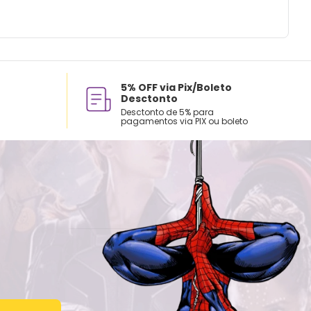
tilizar produtos abrasivos ou químicos
 com o lado macio da esponja (lado
lo).
5% OFF via Pix/Boleto
Desctonto
Desctonto de 5% para
pagamentos via PIX ou boleto