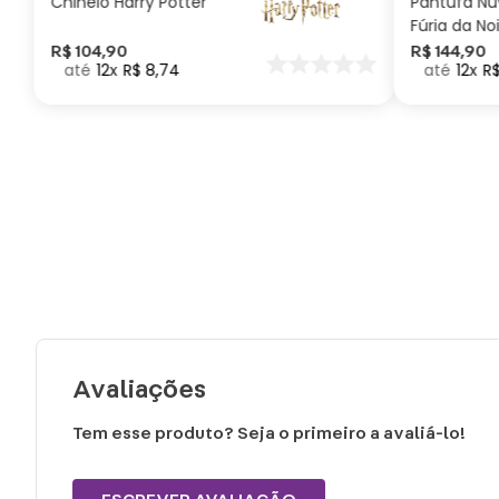
Chinelo Harry Potter
Pantufa N
Fúria da No
Como Trei
R$
104
,
90
R$
144
,
90
12
R$
8
,
74
12
R
seu Dragã
Avaliações
Tem esse produto? Seja o primeiro a avaliá-lo!