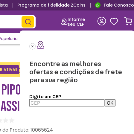
ista
Programa de fidelidade ZCoins
Fale Conosco
Informe
seu CEP
Papelaria
Casa e Decor
Outlet
Clique e Confira
Lançamentos
Encontre as melhores
Adicione o cupom no carrinho e
RIATIVA5
Copiar
ofertas e condições de frete
ganhe desconto na 1a compra.
para sua região
 PIPOCA INFANTIL
Digite um CEP
RASSIC PARK
OK
:
10065624