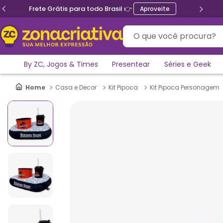
Frete Grátis para todo Brasil 👉
Aproveite
O que você procura?
By ZC, Jogos & Times
Presentear
Séries e Geek
Casa e Decor
Kit Pipoca
Kit Pipoca Personagem