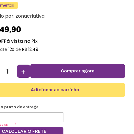
amentos
do por:
zonacriativa
149
,
90
OFF
à vista no Pix
12
R$
12
,
49
＋
comprar agora
adicionar ao carrinho
eu CEP
CALCULAR O FRETE