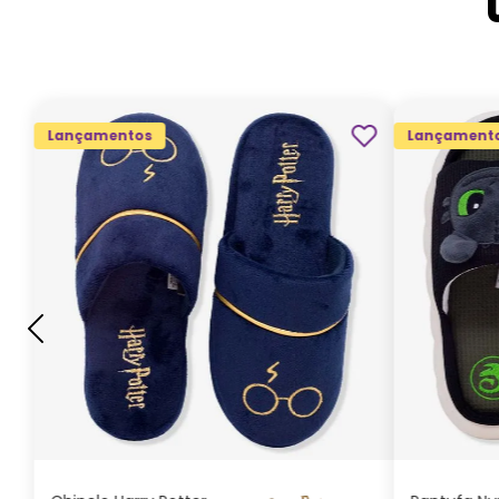
Lançamentos
Lançament
G
GG
M
P
ADICIONAR AO
CARRINHO