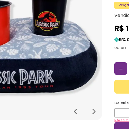
Lanç
Vendi
R$
5
% 
－
Não sei m