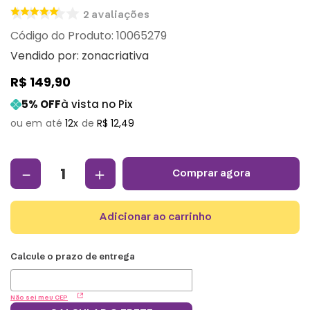
2
avaliações
:
10065279
Vendido por:
zonacriativa
R$
149
,
90
5
% OFF
à vista no Pix
12
R$
12
,
49
－
＋
comprar agora
adicionar ao carrinho
Não sei meu CEP