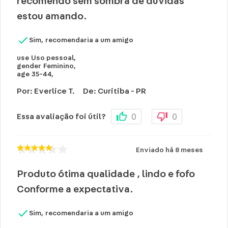
recomendo sem sombra de dúvidas
estou amando.
Sim, recomendaria a um amigo
use
Uso pessoal
,
gender
Feminino
,
age
35-44
,
Por
:
Everlice T.
De
:
Curitiba - PR
0
0
Essa avaliação foi útil?
Enviado há
8 meses
Produto ótima qualidade , lindo e fofo
Conforme a expectativa.
Sim, recomendaria a um amigo