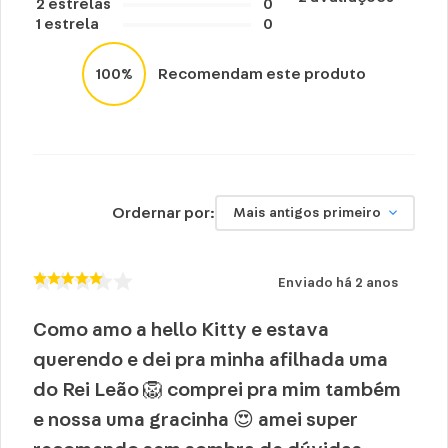
Não limpar a seco
2
estrelas
0
1
estrela
0
Não utilizar produtos abrasivos ou químicos
Lavar com o lado macio da esponja (lado
100%
Recomendam este produto
amarelo).
Ordernar por:
Mais antigos primeiro
Enviado há
2 anos
Como amo a hello Kitty e estava
querendo e dei pra minha afilhada uma
do Rei Leão 🦁 comprei pra mim também
e nossa uma gracinha 😍 amei super