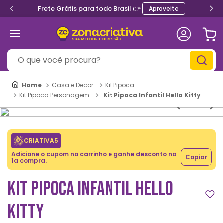
Frete Grátis para todo Brasil 👉
Aproveite
O que você procura?
Casa e Decor
Kit Pipoca
Kit Pipoca Infantil Hello Kitty
Kit Pipoca Personagem
CRIATIVA5
Adicione o cupom no carrinho e ganhe desconto na
Copiar
1a compra.
KIT PIPOCA INFANTIL HELLO
KITTY