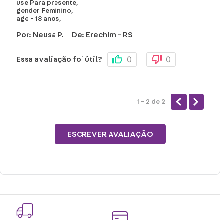
use
Para presente
,
gender
Feminino
,
age
- 18 anos
,
Por
:
Neusa P.
De
:
Erechim - RS
0
0
Essa avaliação foi útil?
1 - 2
de
2
ESCREVER AVALIAÇÃO