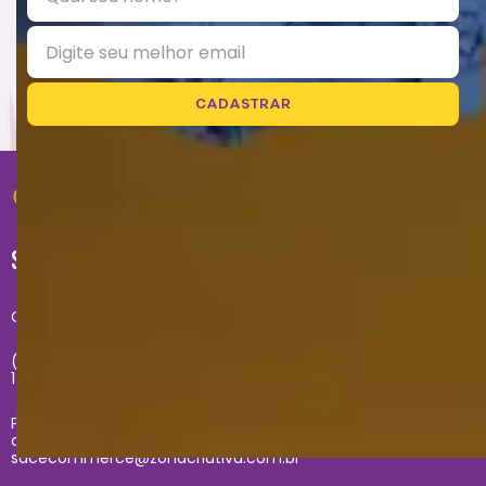
CADASTRAR
SUPORTE
Central de atendimento exclusivo do site:
(11) 2681-4020 - Segunda à sexta das 09h até às
17h
Problemas com sua compra no site, entre em
contato com
sacecommerce@zonacriativa.com.br