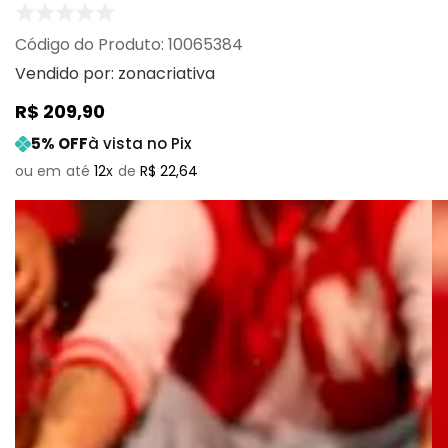
:
10065384
Vendido por:
zonacriativa
R$
209
,
90
5
% OFF
à vista no Pix
12
R$
22
,
64