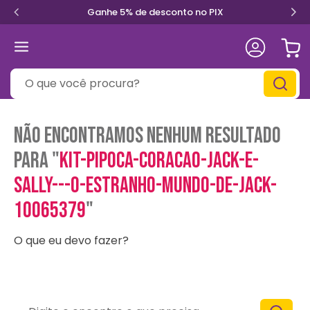
Ganhe 5% de desconto no PIX
O que você procura?
Não encontramos nenhum resultado
para "
kit-pipoca-coracao-jack-e-
sally---o-estranho-mundo-de-jack-
10065379
"
O que eu devo fazer?
Digite e encontre o que precisa
Verifique os termos digitados.