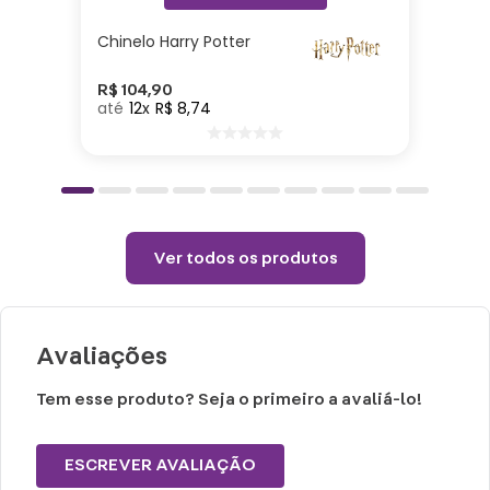
Chinelo Harry Potter
Especificações:
Pequena: Altura: 16cm| Largura: 24cm|
R$
104
,
90
12
R$
8
,
74
Comprimento: 3cm| Material: PVC
Grande: Altura: 14cm| Largura: 19cm|
Comprimento: 3cm| Material: PVC
Cuidados e recomendações de uso:
Ver todos os produtos
Não exceder peso máximo suportado.
Limpar com pano úmido.
Não passar.
Avaliações
Não alvejar.
Tem esse produto? Seja o primeiro a avaliá-lo!
ESCREVER AVALIAÇÃO