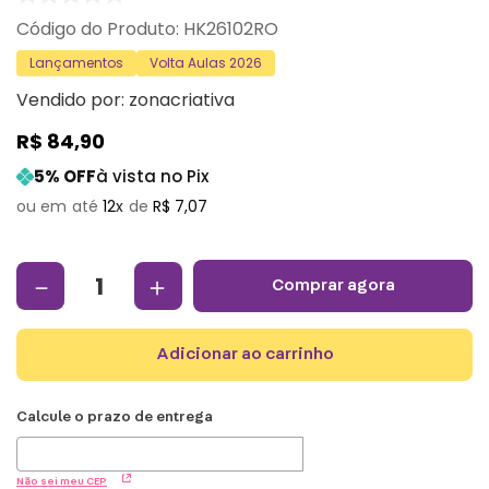
:
HK26102RO
Lançamentos
Volta Aulas 2026
Vendido por:
zonacriativa
R$
84
,
90
5
% OFF
à vista no Pix
12
R$
7
,
07
－
＋
comprar agora
adicionar ao carrinho
Não sei meu CEP