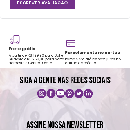
Choques ou quedas podem trincar ou
ESCREVER AVALIAÇÃO
quebrar o produto.
Não é a prova de pequenos vazamentos,
carregue o produto apenas na posição
vertical e não coloque em bolsas ou
mochilas.
Frete grátis
Lavar com água, esponja macia e sabão
Tro
Parcelamento no cartão
A partir de R$ 199,90 para Sul e
gar
neutro.
Sudeste e R$ 259,90 para Norte,
Parcele em até 12x sem juros no
Nordeste e Centro-Oeste
cartão de crédito
A pri
Não recomendado colocar no freezer.
Não vai ao micro-ondas.
SIGA A GENTE NAS REDES SOCIAIS
Não utilizar produtos químicos e abrasivos.
ASSINE NOSSA NEWSLETTER