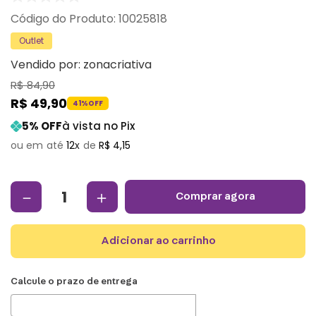
:
10025818
Outlet
Vendido por:
zonacriativa
R$
84
,
90
R$
49
,
90
41%
OFF
5
% OFF
à vista no Pix
12
R$
4
,
15
－
＋
comprar agora
adicionar ao carrinho