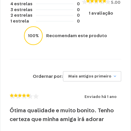
5.00
4
estrelas
0
3
estrelas
0
1
avaliação
2
estrelas
0
1
estrela
0
100%
Recomendam este produto
Ordernar por:
Mais antigos primeiro
Enviado há
1 ano
Ótima qualidade e muito bonito. Tenho
certeza que minha amiga irá adorar