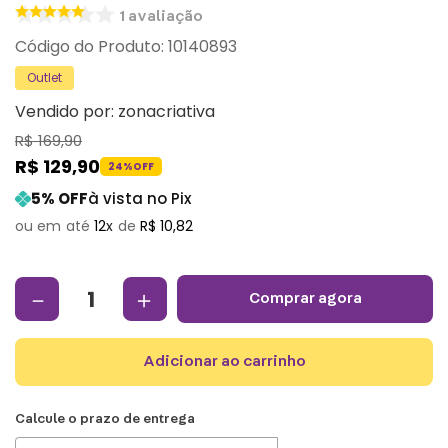
1
avaliação
:
10140893
Outlet
Vendido por:
zonacriativa
R$
169
,
90
R$
129
,
90
24%
OFF
5
% OFF
à vista no Pix
12
R$
10
,
82
－
＋
comprar agora
adicionar ao carrinho