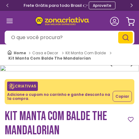
Frete Grátis para todo Brasil 👉
Aproveite
O que você procura?
Casa e Decor
Kit Manta Com Balde
Kit Manta Com Balde The Mandalorian
CRIATIVA5
Adicione o cupom no carrinho e ganhe desconto na
Copiar
1a compra.
KIT MANTA COM BALDE THE
MANDALORIAN