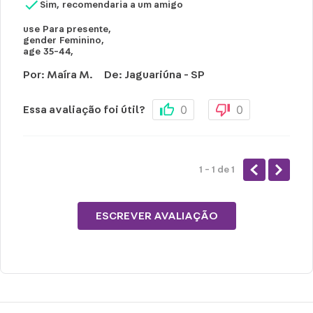
Sim, recomendaria a um amigo
use
Para presente
,
gender
Feminino
,
age
35-44
,
Por
:
Maíra M.
De
:
Jaguariúna - SP
0
0
Essa avaliação foi útil?
1 - 1
de
1
ESCREVER AVALIAÇÃO