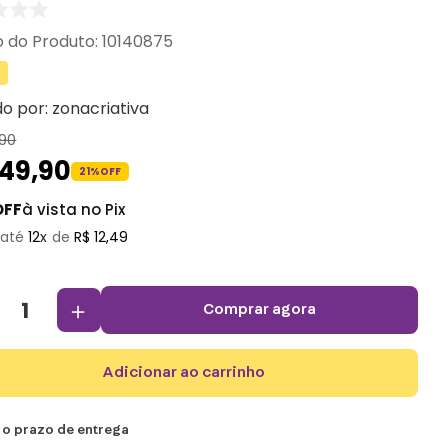
:
10140875
do por:
zonacriativa
90
149
,
90
21%
OFF
OFF
à vista no Pix
12
R$
12
,
49
＋
comprar agora
adicionar ao carrinho