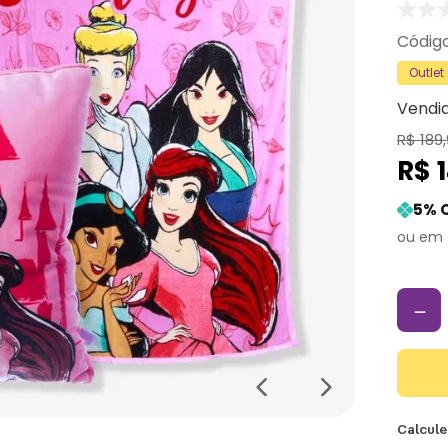
Outlet
Vendi
R$
189
,
R$
5
% 
－