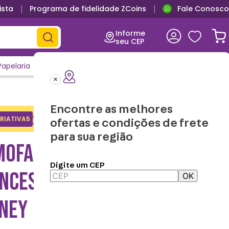
ista
Programa de fidelidade ZCoins
Fale Conosco
Informe
seu CEP
Papelaria
Casa e Decor
Outlet
Clique e Confira
Lançamentos
Encontre as melhores
Adicione o cupom no carrinho e
RIATIVA5
Copiar
ofertas e condições de frete
ganhe desconto na 1a compra.
para sua região
MOFADA COM MANTA
Digite um CEP
INCESAS ROYAL COURAGE -
OK
SNEY