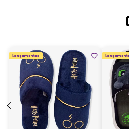
Lançamentos
Lançament
G
GG
M
P