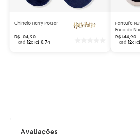
ADICIONAR AO
CARRINHO
Chinelo Harry Potter
Pantufa N
Fúria da No
Como Trei
R$
104
,
90
R$
144
,
90
12
R$
8
,
74
12
R
seu Dragã
Avaliações