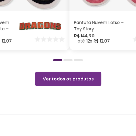
ADICIONAR AO
ADICIONAR AO
CARRINHO
CARRINHO
Espec
uvem
Pantufa Nuvem Lotso –
Almo
ite –
Toy Story
Manta:
nar
R$
144
,
90
$
12
,
07
12
R$
12
,
07
o
Cuid
Passa
vapor
Ver todos os produtos
Não a
Permi
Temp
Não l