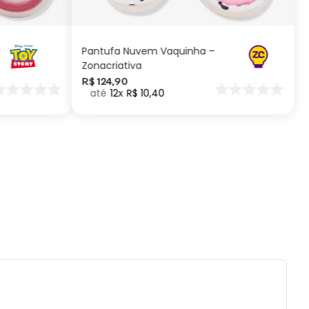
ADICIONAR AO
CARRINHO
ificações:
Pantufa Nuvem Vaquinha –
fada: 38cm x 38cm
Zonacriativa
 1,20 x 1,60
R$
124
,
90
12
R$
10
,
40
ados e recomendações de uso:
r com temperatura máxima de 110° (sem
).
lvejar.
tido uso de centrifuga e máquina secadora.
eratura máxima de lavagem 40°.
impar a seco.