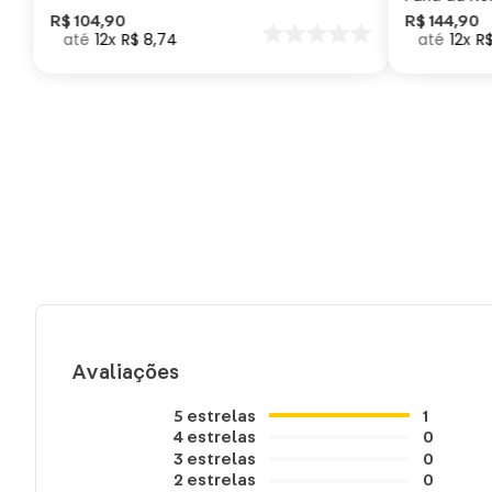
Como Trei
R$
104
,
90
R$
144
,
90
12
R$
8
,
74
12
R
seu Dragã
Avaliações
5
estrelas
1
4
estrelas
0
3
estrelas
0
2
estrelas
0