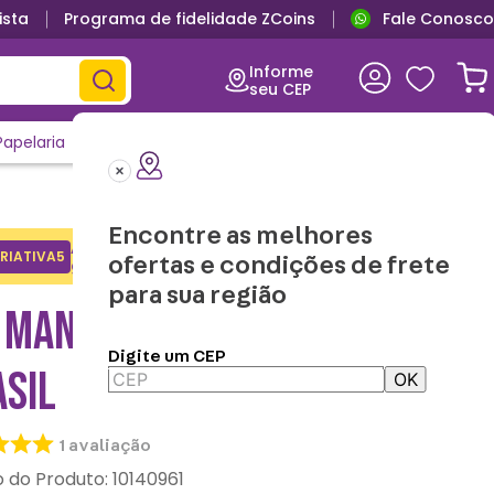
ista
Programa de fidelidade ZCoins
Fale Conosco
Informe
seu CEP
Papelaria
Casa e Decor
Outlet
Clique e Confira
Lançamentos
Encontre as melhores
Adicione o cupom no carrinho e
RIATIVA5
Copiar
ofertas e condições de frete
ganhe desconto na 1a compra.
para sua região
T MANTA COM BALDE
Digite um CEP
ASIL
OK
1
avaliação
:
10140961