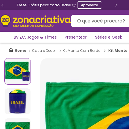

Ganhe 5% de desconto no PI
Aproveite
O que você procura?
By ZC, Jogos & Times
Presentear
Séries e Geek
Kit Manta 
Casa e Decor
Kit Manta Com Balde