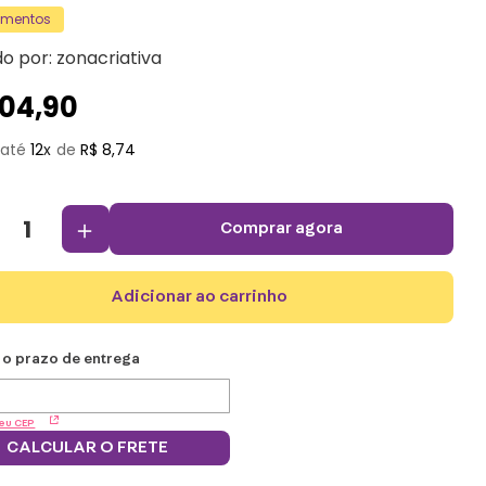
amentos
do por:
zonacriativa
104
,
90
12
R$
8
,
74
＋
comprar agora
adicionar ao carrinho
eu CEP
CALCULAR O FRETE