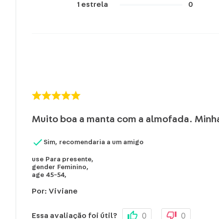
1
estrela
0
Muito boa a manta com a almofada. Minha
Sim, recomendaria a um amigo
use
Para presente
,
gender
Feminino
,
age
45-54
,
Por
:
Viviane
0
0
Essa avaliação foi útil?