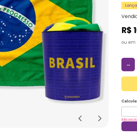
Lanç
Vendi
R$
－
Não sei m