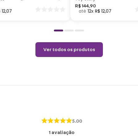
Não c
nar
R$
144
,
90
$
12
,
07
12
R$
12
,
07
o
Temp
Limp
Não l
Ver todos os produtos
5.00
1
avaliação