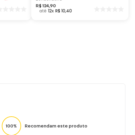
entrifugar ou utilizar máquina secadora
R$
124
,
90
12
R$
10
,
40
eratura máxima de lavagem de 30°C
eza suave
impar a seco.
100%
Recomendam este produto