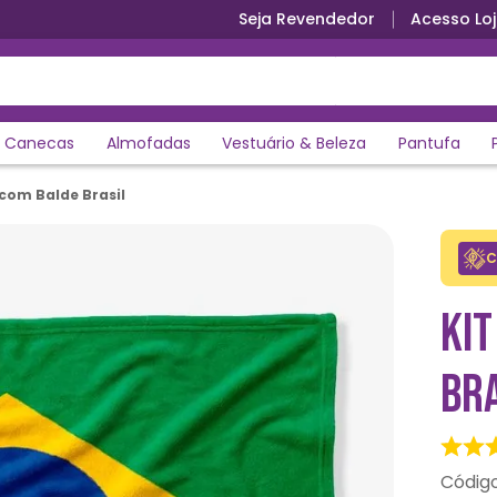
Seja Revendedor
Acesso Loj
X
Canecas
Almofadas
Vestuário & Beleza
Pantufa
com Balde Brasil
C
KI
BR