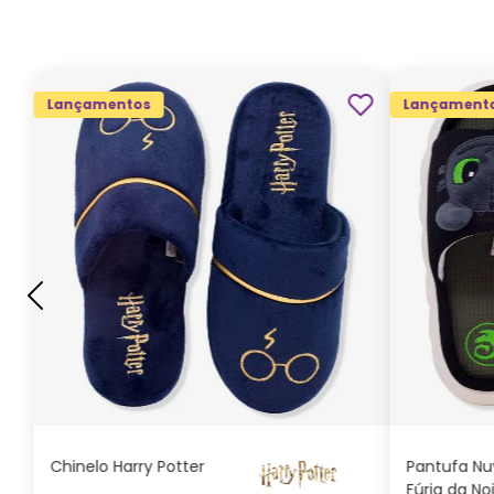
Lançamentos
Lançament
G
GG
M
P
ADICIONAR AO
CARRINHO
Chinelo Harry Potter
Pantufa N
Fúria da No