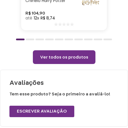
Chinelo Harry Potter
Cuidados e recomendações de uso:
Lavar com água, esponja macia e
R$
104
,
90
12
R$
8
,
74
detergente neutro.
Não vai ao micro-ondas, nem a lava-
louças.
Não utilizar químicos e abrasivos.
Choques ou quedas podem trincar ou
Ver todos os produtos
quebrar o produto, pois trata-se de um
produto de cerâmica.
Avaliações
Tem esse produto? Seja o primeiro a avaliá-lo!
ESCREVER AVALIAÇÃO