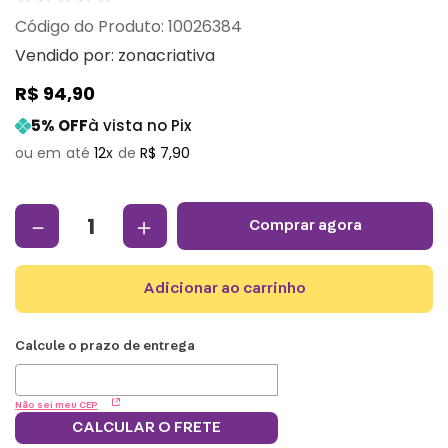
:
10026384
Vendido por:
zonacriativa
R$
94
,
90
5
% OFF
à vista no Pix
12
R$
7
,
90
－
＋
comprar agora
adicionar ao carrinho
Não sei meu CEP
CALCULAR O FRETE