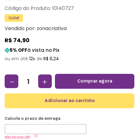
:
10140727
Outlet
Vendido por:
zonacriativa
R$
74
,
90
5
% OFF
à vista no Pix
12
R$
6
,
24
－
＋
comprar agora
adicionar ao carrinho
Não sei meu CEP