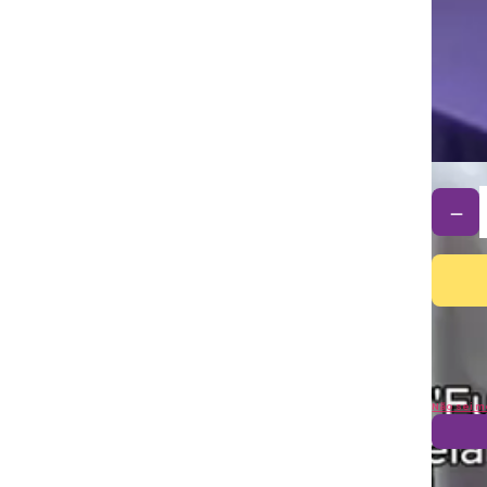
－
Não sei m