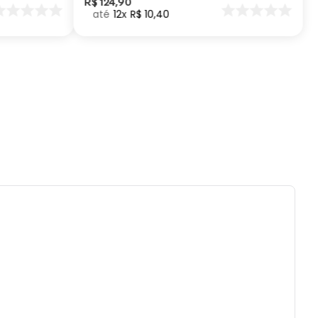
R$
124
,
90
12
R$
10
,
40
a certa!
com um click! Basta um click e a sua Vita esta
a para a ação! Mais praticidade e conforto na
de beber sua água!
al incrível! Resistente, confortável e livre de
preserva o gosto da sua bebida!
nho ideal! Com o tamanho certo, cabe em
uer cantinho da sua bolsa ou mochila!
 é mais do que uma garrafa! É a solução para
oblemas que você nem sabia que tinha!
ificações:
a: 32cm| Largura: 13cm| Comprimento: 10cm|
idade: 1L| Material: Aço inoxidável| BPA: Livre
ados e recomendações de uso: