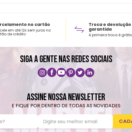
Não c
Choqu
Lavar
rcelamento no cartão
Troca e devolução
garantida
cele em até 12x sem juros no
Não v
tão de crédito
A primeira troca é grátis
Não u
SIGA A GENTE NAS REDES SOCIAIS
ASSINE NOSSA NEWSLETTER
E FIQUE POR DENTRO DE TODAS AS NOVIDADES
CAD