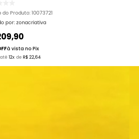
:
10073721
do por:
zonacriativa
209
,
90
OFF
à vista no Pix
12
R$
22
,
64