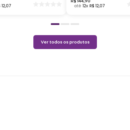
nar
R$
144
,
90
$
12
,
07
12
R$
12
,
07
o
medid
Abra 
pront
hora 
Materi
Ver todos os produtos
BPA, 
Tama
qualq
Vita,
os pr
Espec
Altur
Capac
Cuid