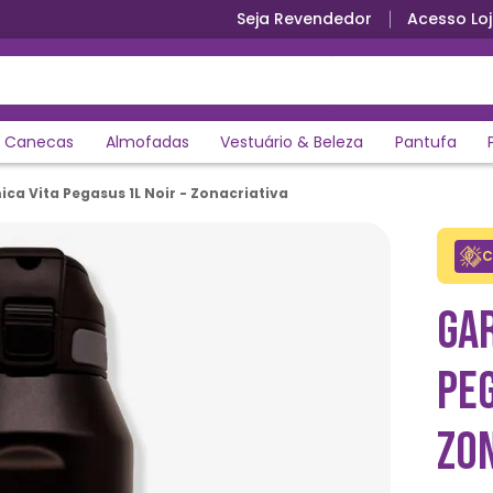
Seja Revendedor
Acesso Loj
Canecas
Almofadas
Vestuário & Beleza
Pantufa
ca Vita Pegasus 1L Noir - Zonacriativa
C
GA
PEG
ZO