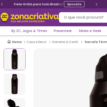
Ganhe 5% de desconto no PIX
O que você procura?
By ZC, Jogos & Times
Presentear
Séries e Geek
Garrafa Térmi
Casa e Decor
Garrafas & Cantil