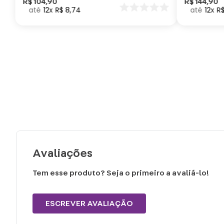
Como Trei
R$
104
,
90
R$
144
,
90
12
R$
8
,
74
12
R
seu Dragã
Avaliações
Tem esse produto? Seja o primeiro a avaliá-lo!
ESCREVER AVALIAÇÃO