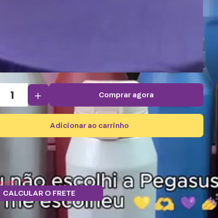
＋
comprar agora
adicionar ao carrinho
eu CEP
CALCULAR O FRETE