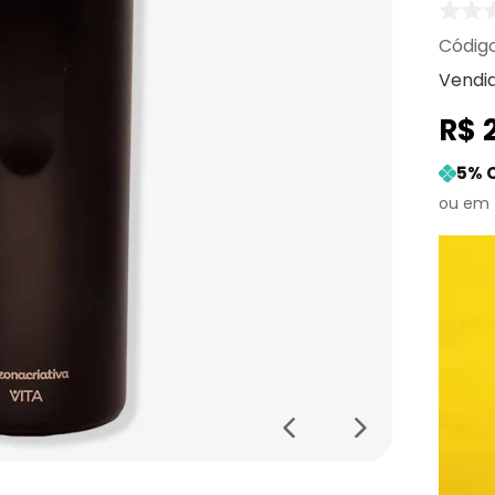
Vendi
R$
5
% 