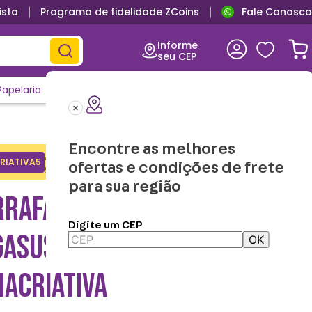
ista
Programa de fidelidade ZCoins
Fale Conosco
Informe
seu CEP
Papelaria
Casa e Decor
Outlet
Clique e Confira
Lançamentos
Encontre as melhores
Adicione o cupom no carrinho e
RIATIVA5
Copiar
ofertas e condições de frete
ganhe desconto na 1a compra.
para sua região
RRAFA TÉRMICA VITA
Digite um CEP
ASUS 1L NOIR -
OK
NACRIATIVA