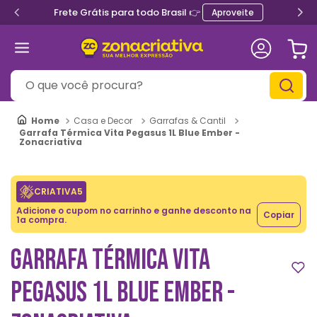
Frete Grátis para todo Brasil 👉
Aproveite
O que você procura?
Casa e Decor
Garrafas & Cantil
Garrafa Térmica Vita Pegasus 1L Blue Ember -
Zonacriativa
CRIATIVA5
Adicione o cupom no carrinho e ganhe desconto na
Copiar
1a compra.
GARRAFA TÉRMICA VITA
PEGASUS 1L BLUE EMBER -