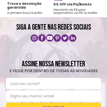
Fre
Altura: 32cm| Largura: 13cm| Comprimento:
Troca e devolução
rtão
5% OFF via Pix/Boleto
A par
garantida
10cm| Capacidade: 1L| Material: Aço
os no
Desctonto de 5% para
Sude
A primeira troca é grátis
pagamentos via PIX ou boleto
Nord
inoxidável| BPA: Livre
SIGA A GENTE NAS REDES SOCIAIS
Cuidados e recomendações de uso:
Não colocar o produto na geladeira ou
congelador.
Choques ou quedas podem danificar o
produto.
Lavar com água, esponja macia e sabão
ASSINE NOSSA NEWSLETTER
neutro.
E FIQUE POR DENTRO DE TODAS AS NOVIDADES
Não vai á lava-louças e nem ao micro-
ondas.
Não utilizar produtos químicos ou
abrasivos.