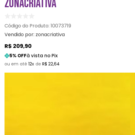
ZONACRIATIVA
:
10073719
Vendido por:
zonacriativa
R$
209
,
90
5
% OFF
à vista no Pix
12
R$
22
,
64