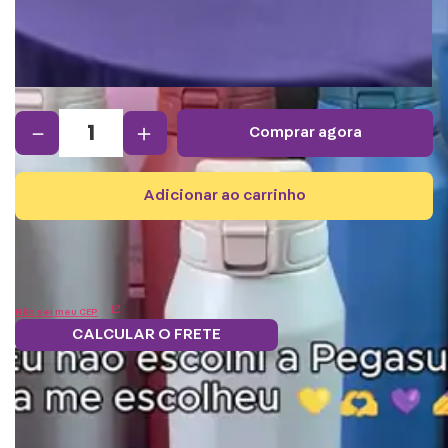
－
＋
comprar agora
adicionar ao carrinho
Não sei meu CEP
CALCULAR O FRETE
Frete grátis.
5% OFF no boleto
Parcele em 12x
Troque