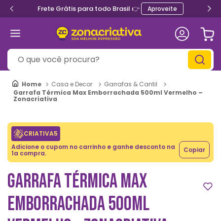
Frete Grátis para todo Brasil 👉
Aproveite
O que você procura?
Casa e Decor
Garrafas & Cantil
Garrafa Térmica Max Emborrachada 500ml Vermelho –
Zonacriativa
CRIATIVA5
Adicione o cupom no carrinho e ganhe desconto na
Copiar
1a compra.
GARRAFA TÉRMICA MAX
EMBORRACHADA 500ML