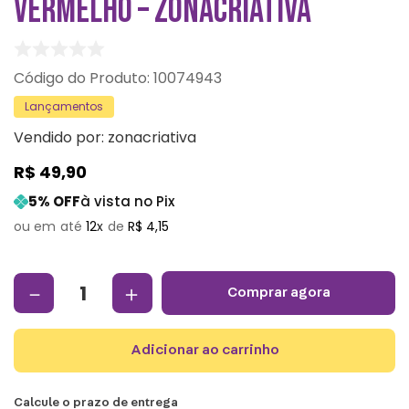
VERMELHO – ZONACRIATIVA
:
10074943
Lançamentos
Vendido por:
zonacriativa
R$
49
,
90
5
% OFF
à vista no Pix
12
R$
4
,
15
－
＋
comprar agora
adicionar ao carrinho