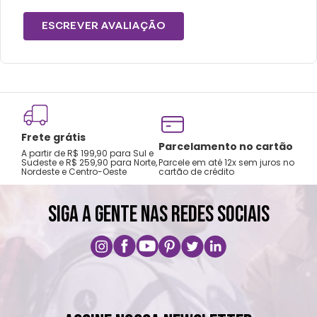
produto.
Carregue apenas na posição vertical.
ESCREVER AVALIAÇÃO
Lavar com água, esponja macia e sabão
neutro.
Não recomendado colocar no freezer.
Não vai à lava-louças nem ao micro-ondas.
Não utilizar produtos químicos ou
Frete grátis
abrasivos.
Tro
Parcelamento no cartão
A partir de R$ 199,90 para Sul e
gar
Sudeste e R$ 259,90 para Norte,
Parcele em até 12x sem juros no
Nordeste e Centro-Oeste
cartão de crédito
A pri
SIGA A GENTE NAS REDES SOCIAIS