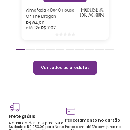
Almofada 40X40 House
Of The Dragon
R$
84
,
90
12
R$
7
,
07
Ver todos os produtos
Troca e devolução
celamento no cartão
5% OFF via 
garantida
ele em até 12x sem juros no
Desctonto de