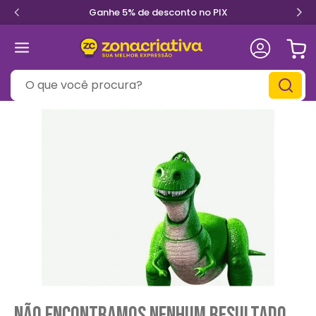
o PIX
Parcele em até 12x sem 
O que você procura?
Não encontramos nenhum resultado