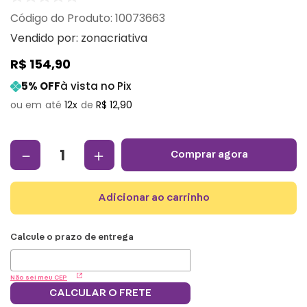
:
10073663
Vendido por:
zonacriativa
R$
154
,
90
5
% OFF
à vista no Pix
12
R$
12
,
90
－
＋
comprar agora
adicionar ao carrinho
Não sei meu CEP
CALCULAR O FRETE