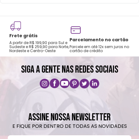
Lavar com água, esponja macia e sabão
neutro.
Não recomendado colocar no freezer.
Não vai á lava-louças, nem ao micro-
Frete grátis
ondas.
Tro
Parcelamento no cartão
A partir de R$ 199,90 para Sul e
gar
Não utilizar produtos químicos e abrasivos.
Sudeste e R$ 259,90 para Norte,
Parcele em até 12x sem juros no
Nordeste e Centro-Oeste
cartão de crédito
A pri
SIGA A GENTE NAS REDES SOCIAIS
ASSINE NOSSA NEWSLETTER
E FIQUE POR DENTRO DE TODAS AS NOVIDADES