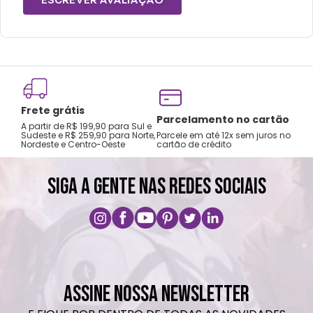
ESCREVER AVALIAÇÃO
mochilas.
Lavar com água, esponja macia e sabão
neutro.
Não recomendado colocar no freezer.
Não vai á lava-louças, nem ao micro-
Frete grátis
ondas.
Tro
Parcelamento no cartão
A partir de R$ 199,90 para Sul e
gar
Não utilizar produtos químicos e abrasivos.
Sudeste e R$ 259,90 para Norte,
Parcele em até 12x sem juros no
Nordeste e Centro-Oeste
cartão de crédito
A pri
SIGA A GENTE NAS REDES SOCIAIS
ASSINE NOSSA NEWSLETTER