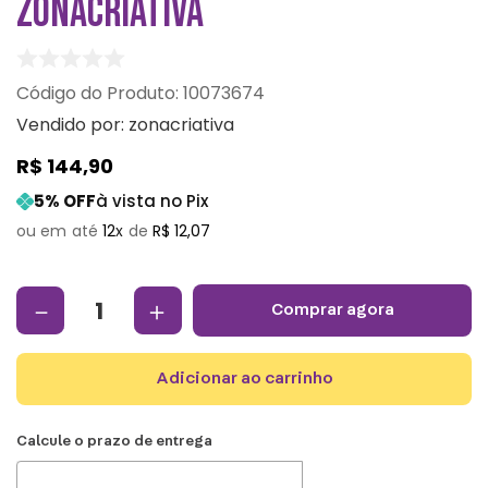
ZONACRIATIVA
:
10073674
Vendido por:
zonacriativa
R$
144
,
90
5
% OFF
à vista no Pix
12
R$
12
,
07
－
＋
comprar agora
adicionar ao carrinho