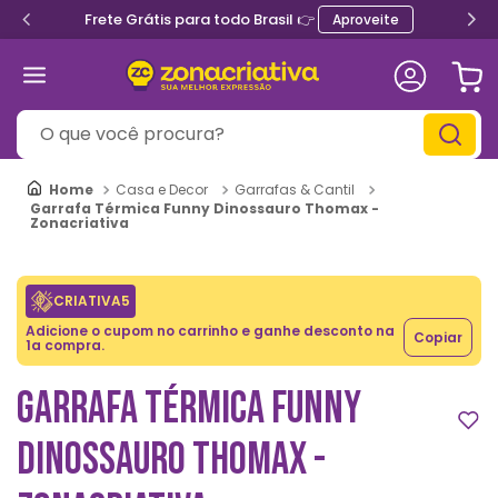
Frete Grátis para todo Brasil 👉
Aproveite
O que você procura?
Casa e Decor
Garrafas & Cantil
Garrafa Térmica Funny Dinossauro Thomax -
Zonacriativa
CRIATIVA5
Adicione o cupom no carrinho e ganhe desconto na
Copiar
1a compra.
GARRAFA TÉRMICA FUNNY
DINOSSAURO THOMAX -