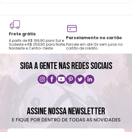
Lavar com água, esponja macia e sabão
neutro.
Não recomendado colocar no freezer.
Não vai á lava-louças, nem ao micro-
Frete grátis
ondas.
Tro
Parcelamento no cartão
A partir de R$ 199,90 para Sul e
gar
Não utilizar produtos químicos e abrasivos.
Sudeste e R$ 259,90 para Norte,
Parcele em até 12x sem juros no
Nordeste e Centro-Oeste
cartão de crédito
A pri
SIGA A GENTE NAS REDES SOCIAIS
ASSINE NOSSA NEWSLETTER
E FIQUE POR DENTRO DE TODAS AS NOVIDADES