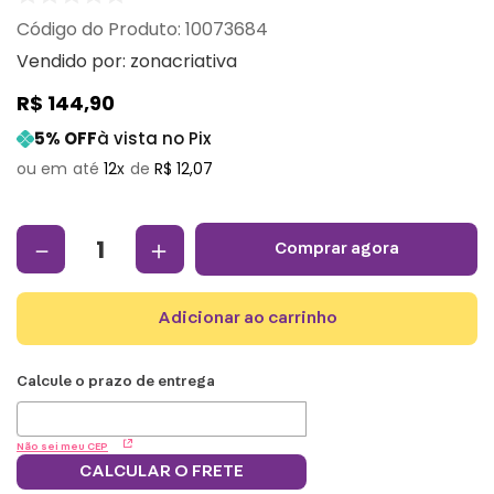
:
10073684
Vendido por:
zonacriativa
R$
144
,
90
5
% OFF
à vista no Pix
12
R$
12
,
07
－
＋
comprar agora
adicionar ao carrinho
Não sei meu CEP
CALCULAR O FRETE