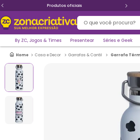
Produtos oficiais
O que você procura?
By ZC, Jogos & Times
Presentear
Séries e Geek
Garrafa Térm
Casa e Decor
Garrafas & Cantil