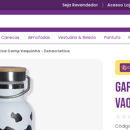
Seja Revendedor
Acesso Loj
Frete Grátis para todo Brasil 👉
Aproveite
Canecas
Almofadas
Vestuário & Beleza
Pantufa
ica Camp Vaquinha - Zonacriativa
C
GA
VAQ