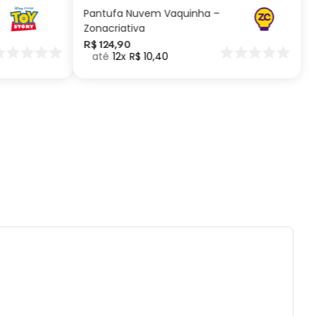
idade: 600ml| Material: Aço Inox e Bamboo|
Pantufa Nuvem Vaquinha –
ca: 24h gelada, 12h quente
Zonacriativa
R$
124
,
90
12
R$
10
,
40
ados e recomendações de uso:
olocar o produto na geladeira ou congelador.
es ou quedas podem danificar o produto.
 com água, esponja macia e sabão neutro.
ai á lava-louças e nem ao micro-ondas.
tilizar produtos químicos ou abrasivos.