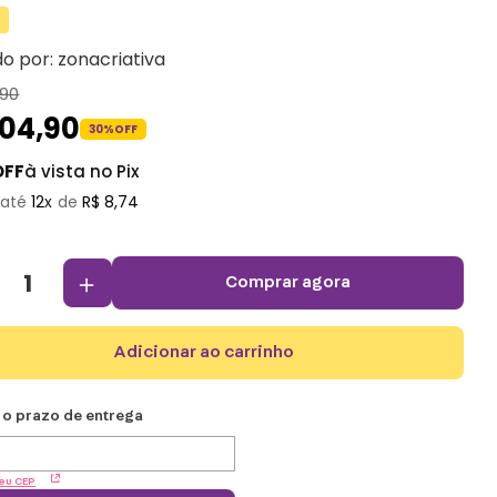
do por:
zonacriativa
90
104
,
90
30%
OFF
OFF
à vista no Pix
12
R$
8
,
74
＋
comprar agora
adicionar ao carrinho
eu CEP