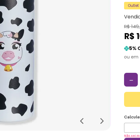
Outlet
Vendi
R$
149
,
R$
5
% 
－
Não sei m