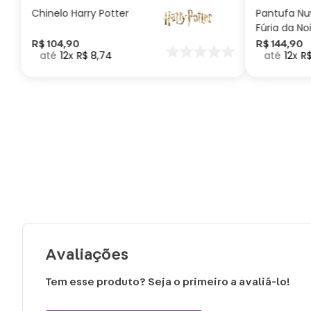
Chinelo Harry Potter
Pantufa N
Fúria da No
Como Trei
R$
104
,
90
R$
144
,
90
12
R$
8
,
74
12
R
seu Dragã
Avaliações
Tem esse produto? Seja o primeiro a avaliá-lo!