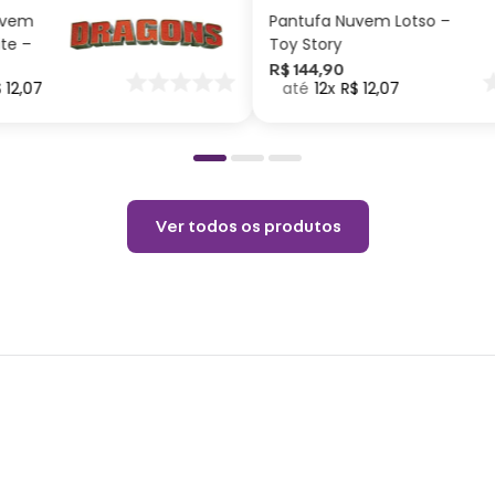
Capac
uvem
Pantufa Nuvem Lotso –
Térmi
ite –
Toy Story
nar
R$
144
,
90
$
12
,
07
12
R$
12
,
07
o
Cuid
Não c
Choqu
Lavar
Não v
Ver todos os produtos
Não u