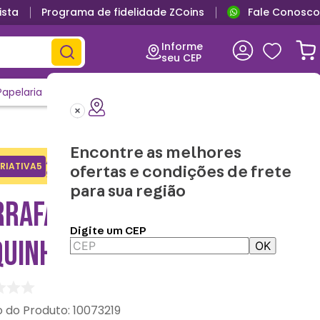
ista
Programa de fidelidade ZCoins
Fale Conosco
Ganhe 5% de desconto no PIX
Informe
seu CEP
Papelaria
Casa e Decor
Outlet
Clique e Confira
Lançamentos
Encontre as melhores
Adicione o cupom no carrinho e
RIATIVA5
Copiar
ofertas e condições de frete
ganhe desconto na 1a compra.
para sua região
RRAFA TÉRMICA CAMP
Digite um CEP
UINHA - ZONACRIATIVA
OK
:
10073219