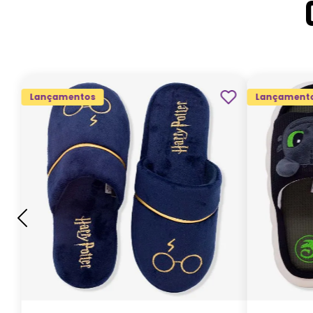
Lançamentos
Lançament
G
GG
M
P
ADICIONAR AO
CARRINHO