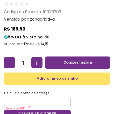
:
10073203
Vendido por:
zonacriativa
R$
169
,
90
5
% OFF
à vista no Pix
12
R$
14
,
15
－
＋
comprar agora
adicionar ao carrinho
Não sei meu CEP
CALCULAR O FRETE