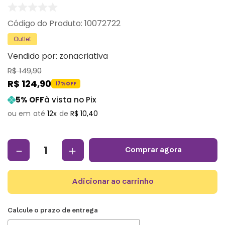
:
10072722
Outlet
Vendido por:
zonacriativa
R$
149
,
90
R$
124
,
90
17%
OFF
5
% OFF
à vista no Pix
12
R$
10
,
40
－
＋
comprar agora
adicionar ao carrinho