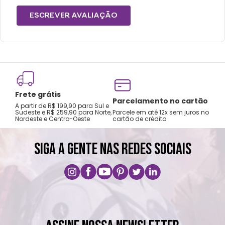
carregue o produto apenas na posição
ESCREVER AVALIAÇÃO
vertical e não coloque em bolsas ou
mochilas.
Lavar com água, esponja macia e sabão
neutro.
Não recomendado colocar no freezer.
Frete grátis
Não vai á lava-louças, nem ao micro-
Tro
Parcelamento no cartão
A partir de R$ 199,90 para Sul e
gar
ondas.
Sudeste e R$ 259,90 para Norte,
Parcele em até 12x sem juros no
Nordeste e Centro-Oeste
cartão de crédito
A pri
Não utilizar produtos químicos e abrasivos.
SIGA A GENTE NAS REDES SOCIAIS