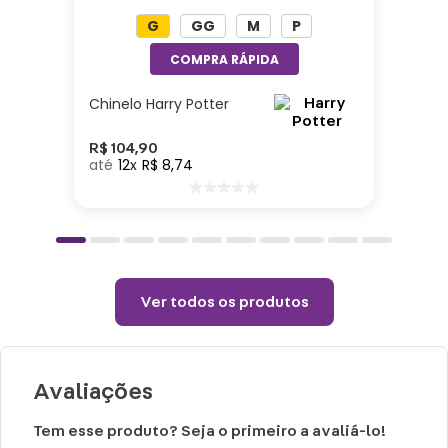
suas aventuras!
G
GG
M
P
Especificações:
Altura: 23cm| Largura: 7,5| Comprimento:
Chinelo Harry Potter
7,5cm| Bateria: 3.7v| Capacidade: 300ml|
Voltagem: 110 – 220v| Material: Aço
R$
104
,
90
12
R$
8
,
74
inoxidável, Plástico (AS, PC, PP, ABS)|
Lâminas: 6
Esse produto precisa ser manuseado com
cuidado, leia atentamente o manual.
Ver todos os produtos
Obs: Não é indicado para o uso de crianças
desacompanhadas dos pais.
Avaliações
Tem esse produto? Seja o primeiro a avaliá-lo!