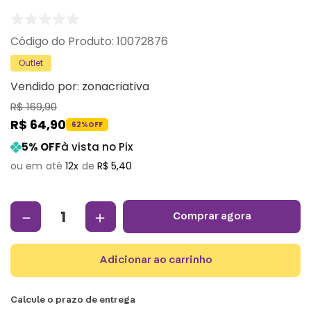
:
10072876
Outlet
Vendido por:
zonacriativa
R$
169
,
90
R$
64
,
90
62%
OFF
5
% OFF
à vista no Pix
12
R$
5
,
40
－
＋
comprar agora
adicionar ao carrinho