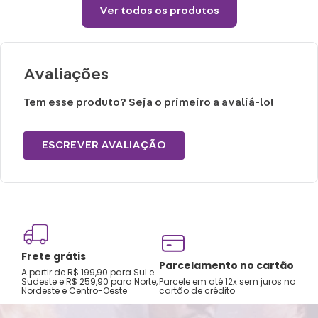
Não preencha com líquidos até a superfície,
Ver todos os produtos
deixe pelo menos 1,5cm de espaço para
poder fechar o copo.
Choques ou quedas podem trincar ou
Avaliações
quebrar o produto.
Não é a prova de pequenos vazamentos,
Tem esse produto? Seja o primeiro a avaliá-lo!
carregue o produto apenas na posição
vertical e não coloque em bolsas ou
ESCREVER AVALIAÇÃO
mochilas.
Lavar com água, esponja macia e sabão
neutro.
Não recomendado colocar no freezer.
Não vai á lava-louças, nem ao micro-
Frete grátis
ondas.
Tro
Parcelamento no cartão
A partir de R$ 199,90 para Sul e
gar
Não utilizar produtos químicos e abrasivos.
Sudeste e R$ 259,90 para Norte,
Parcele em até 12x sem juros no
Nordeste e Centro-Oeste
cartão de crédito
A pri