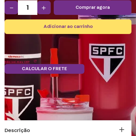
－
＋
comprar agora
adicionar ao carrinho
Não sei meu CEP
CALCULAR O FRETE
Frete grátis.
5% OFF no boleto
Parcele em 12x
Troque
Saiba mais
e PIX!
s/juros
pontos por
benefícios
Descrição