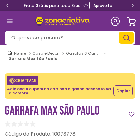
Frete Grátis para todo Brasil 👉
Aproveite
O que você procura?
Casa e Decor
Garrafas & Cantil
Garrafa Max São Paulo
CRIATIVA5
Adicione o cupom no carrinho e ganhe desconto na
Copiar
1a compra.
GARRAFA MAX SÃO PAULO
:
10073778