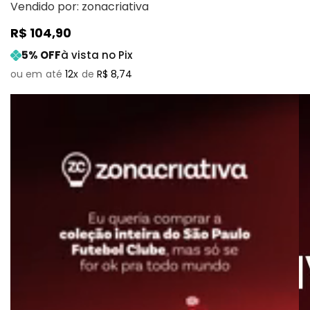
Vendido por:
zonacriativa
R$
104
,
90
5
% OFF
à vista no Pix
12
R$
8
,
74