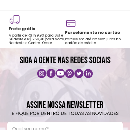
neutro.
Não recomendado colocar no freezer.
Não vai á lava-louças, nem ao micro-
Frete grátis
ondas.
Tro
Parcelamento no cartão
A partir de R$ 199,90 para Sul e
gar
Não utilizar produtos químicos e abrasivos.
Sudeste e R$ 259,90 para Norte,
Parcele em até 12x sem juros no
Nordeste e Centro-Oeste
cartão de crédito
A pri
SIGA A GENTE NAS REDES SOCIAIS
ASSINE NOSSA NEWSLETTER
E FIQUE POR DENTRO DE TODAS AS NOVIDADES