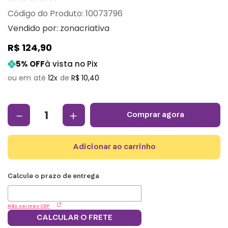
:
10073796
Vendido por:
zonacriativa
R$
124
,
90
5
% OFF
à vista no Pix
12
R$
10
,
40
－
＋
comprar agora
adicionar ao carrinho
Não sei meu CEP
CALCULAR O FRETE