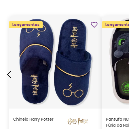
Lançamentos
Lançament
G
GG
M
P
ADICIONAR AO
CARRINHO
Chinelo Harry Potter
Pantufa N
Fúria da No