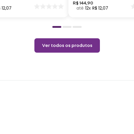
Não p
nar
R$
144
,
90
$
12
,
07
12
R$
12
,
07
o
pelo 
copo.
Choqu
produ
Não é
Ver todos os produtos
o pro
coloq
Lavar
Não r
Não v
Não u