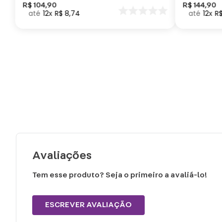
Como Trei
R$
104
,
90
R$
144
,
90
12
R$
8
,
74
12
R
seu Dragã
Avaliações
Tem esse produto? Seja o primeiro a avaliá-lo!
ESCREVER AVALIAÇÃO