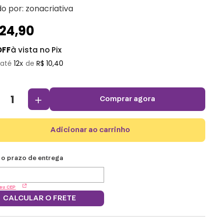
do por:
zonacriativa
124
,
90
OFF
à vista no Pix
12
R$
10
,
40
＋
comprar agora
adicionar ao carrinho
eu CEP
CALCULAR O FRETE