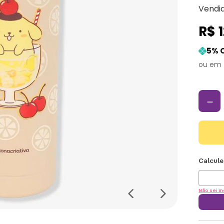
Vendi
R$
5
% 
－
Não sei m