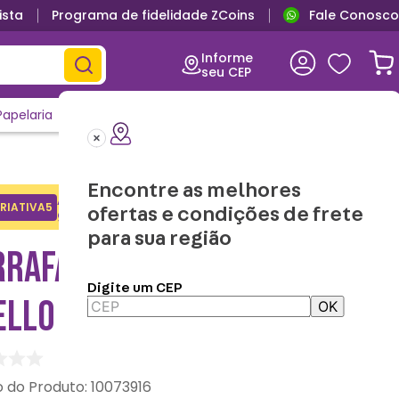
ista
Programa de fidelidade ZCoins
Fale Conosco
Informe
seu CEP
Papelaria
Casa e Decor
Outlet
Clique e Confira
Lançamentos
Encontre as melhores
Adicione o cupom no carrinho e
RIATIVA5
Copiar
ofertas e condições de frete
ganhe desconto na 1a compra.
para sua região
RRAFA MAX POMPOMPURIN
Digite um CEP
ELLO KITTY
OK
:
10073916