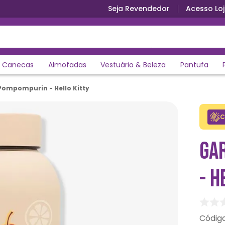
Seja Revendedor
Acesso Loj
Canecas
Almofadas
Vestuário & Beleza
Pantufa
Pompompurin - Hello Kitty
C
GA
- H