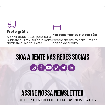
mochilas.
Lavar com água, esponja macia e sabão
neutro.
Não recomendado colocar no freezer.
Frete grátis
Não vai á lava-louças, nem ao micro-
Tro
Parcelamento no cartão
A partir de R$ 199,90 para Sul e
gar
ondas.
Sudeste e R$ 259,90 para Norte,
Parcele em até 12x sem juros no
Nordeste e Centro-Oeste
cartão de crédito
A pri
Não utilizar produtos químicos e abrasivos.
SIGA A GENTE NAS REDES SOCIAIS
ASSINE NOSSA NEWSLETTER
E FIQUE POR DENTRO DE TODAS AS NOVIDADES