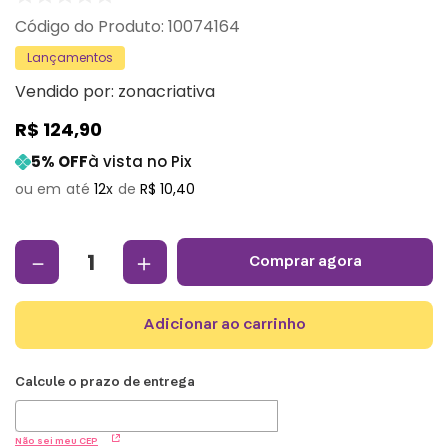
:
10074164
Lançamentos
Vendido por:
zonacriativa
R$
124
,
90
5
% OFF
à vista no Pix
12
R$
10
,
40
－
＋
comprar agora
adicionar ao carrinho
Não sei meu CEP