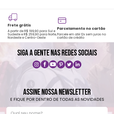
neutro.
Não recomendado colocar no freezer.
Não vai á lava-louças, nem ao micro-
Frete grátis
ondas.
Tro
Parcelamento no cartão
A partir de R$ 199,90 para Sul e
gar
Não utilizar produtos químicos e abrasivos.
Sudeste e R$ 259,90 para Norte,
Parcele em até 12x sem juros no
Nordeste e Centro-Oeste
cartão de crédito
A pri
SIGA A GENTE NAS REDES SOCIAIS
ASSINE NOSSA NEWSLETTER
E FIQUE POR DENTRO DE TODAS AS NOVIDADES