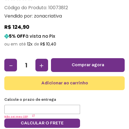
:
10073812
Vendido por:
zonacriativa
R$
124
,
90
5
% OFF
à vista no Pix
12
R$
10
,
40
－
＋
comprar agora
adicionar ao carrinho
Não sei meu CEP
CALCULAR O FRETE