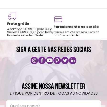
Não é a prova de pequenos vazamentos,
carregue o produto apenas na posição
vertical e não coloque em bolsas ou
Frete grátis
mochilas.
Tro
Parcelamento no cartão
A partir de R$ 199,90 para Sul e
gar
Lavar com água, esponja macia e sabão
Sudeste e R$ 259,90 para Norte,
Parcele em até 12x sem juros no
Nordeste e Centro-Oeste
cartão de crédito
A pri
neutro.
Não recomendado colocar no freezer.
SIGA A GENTE NAS REDES SOCIAIS
Não vai á lava-louças, nem ao micro-
ondas.
Não utilizar produtos químicos e abrasivos.
ASSINE NOSSA NEWSLETTER
E FIQUE POR DENTRO DE TODAS AS NOVIDADES