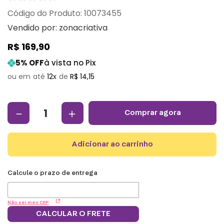
:
10073455
Vendido por:
zonacriativa
R$
169
,
90
5
% OFF
à vista no Pix
12
R$
14
,
15
－
＋
comprar agora
adicionar ao carrinho
Não sei meu CEP
CALCULAR O FRETE