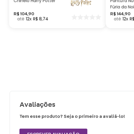
Chinelo Harry Potter
Pantufa N
Fúria da No
Como Trei
R$
104
,
90
R$
144
,
90
12
R$
8
,
74
12
R
seu Dragã
Avaliações
Tem esse produto? Seja o primeiro a avaliá-lo!