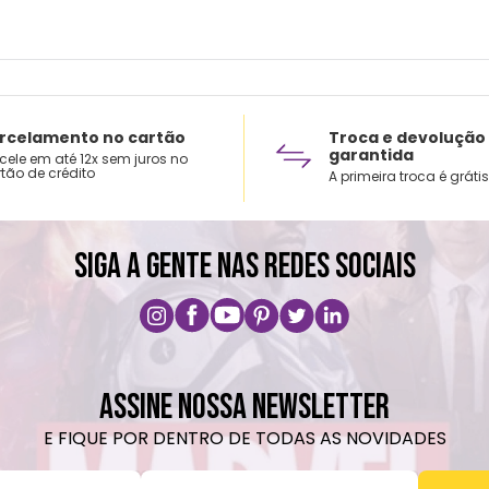
Choqu
produ
Não é
o pro
coloq
rcelamento no cartão
Troca e devolução
garantida
cele em até 12x sem juros no
Lavar
tão de crédito
A primeira troca é grátis
Não r
Não v
Não u
SIGA A GENTE NAS REDES SOCIAIS
ASSINE NOSSA NEWSLETTER
E FIQUE POR DENTRO DE TODAS AS NOVIDADES