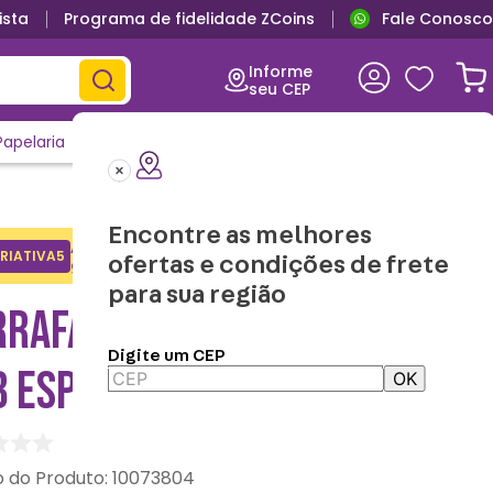
ista
Programa de fidelidade ZCoins
Fale Conosco
Informe
seu CEP
Papelaria
Casa e Decor
Outlet
Clique e Confira
Lançamentos
Encontre as melhores
Adicione o cupom no carrinho e
RIATIVA5
Copiar
ofertas e condições de frete
ganhe desconto na 1a compra.
para sua região
RAFA GALAXY PATRICK –
Digite um CEP
B ESPONJA
OK
:
10073804