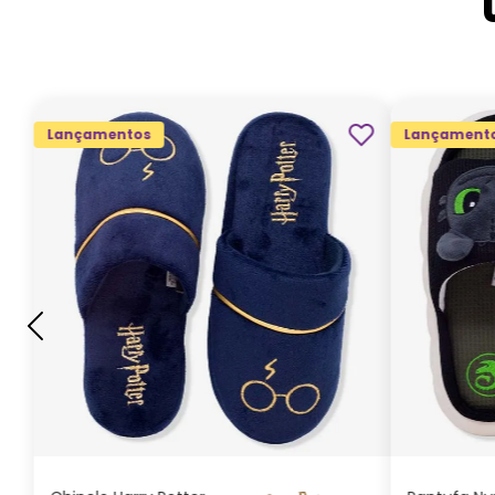
Lançamentos
Lançament
G
GG
M
P
ADICIONAR AO
CARRINHO