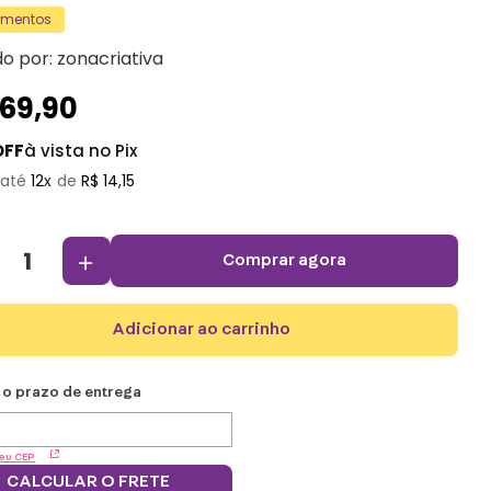
amentos
do por:
zonacriativa
169
,
90
OFF
à vista no Pix
12
R$
14
,
15
＋
comprar agora
adicionar ao carrinho
eu CEP
CALCULAR O FRETE