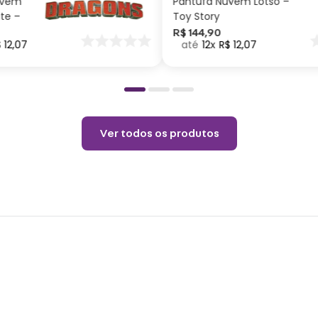
uvem
Pantufa Nuvem Lotso –
vai e
ite –
Toy Story
dupla
nar
R$
144
,
90
$
12
,
07
12
R$
12
,
07
o
bebid
impor
acom
Espec
Ver todos os produtos
Altur
7.5cm
inoxi
Cuid
Não p
pelo 
copo.