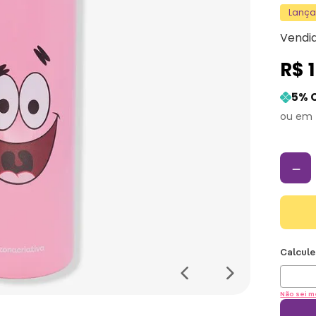
Lanç
Vendi
R$
5
% 
－
Não sei m