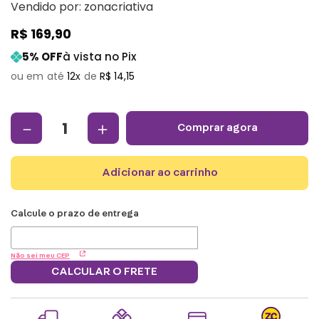
Vendido por:
zonacriativa
R$
169
,
90
5
% OFF
à vista no Pix
12
R$
14
,
15
－
＋
comprar agora
adicionar ao carrinho
Não sei meu CEP
CALCULAR O FRETE