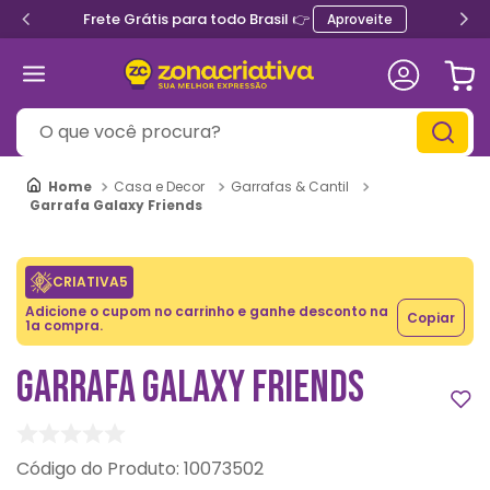
Frete Grátis para todo Brasil 👉
Aproveite
O que você procura?
Casa e Decor
Garrafas & Cantil
Garrafa Galaxy Friends
CRIATIVA5
Adicione o cupom no carrinho e ganhe desconto na
Copiar
1a compra.
GARRAFA GALAXY FRIENDS
:
10073502