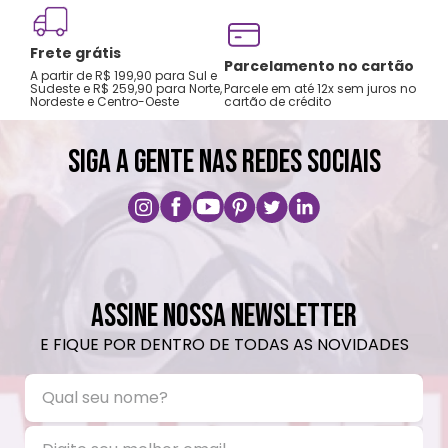
Não preencha com líquidos até a superfície,
deixe pelo menos 1,5cm de espaço para
Frete grátis
poder fechar o copo.
Tro
Parcelamento no cartão
A partir de R$ 199,90 para Sul e
gar
Choques ou quedas podem trincar ou
Sudeste e R$ 259,90 para Norte,
Parcele em até 12x sem juros no
Nordeste e Centro-Oeste
cartão de crédito
A pri
quebrar o produto.
Não é a prova de pequenos vazamentos,
SIGA A GENTE NAS REDES SOCIAIS
carregue o produto apenas na posição
vertical e não coloque em bolsas ou
mochilas.
Lavar com água, esponja macia e sabão
neutro.
Não recomendado colocar no freezer.
ASSINE NOSSA NEWSLETTER
Não vai á lava-louças, nem ao micro-
E FIQUE POR DENTRO DE TODAS AS NOVIDADES
ondas.
Não utilizar produtos químicos e abrasivos.