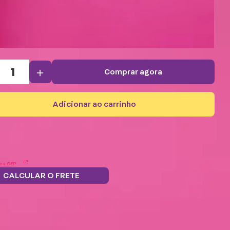
＋
comprar agora
adicionar ao carrinho
eu CEP
CALCULAR O FRETE