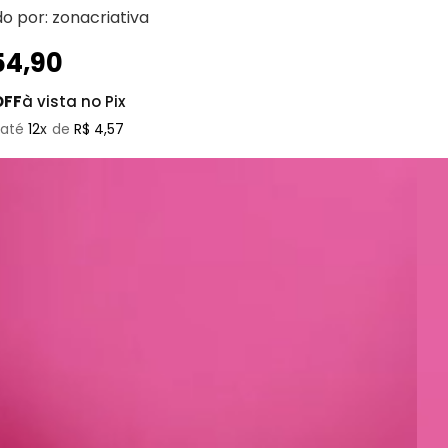
do por:
zonacriativa
54
,
90
OFF
à vista no Pix
12
R$
4
,
57