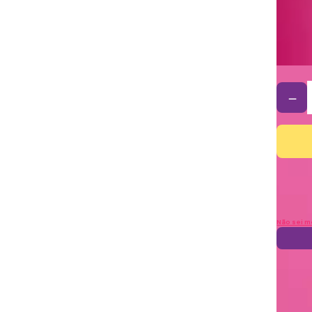
－
Não sei m