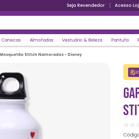
Seja Revendedor
Acesso Loj
o PIX
Canecas
Almofadas
Vestuário & Beleza
Pantufa
Mosquetão Stitch Namorados - Disney
C
GA
ST