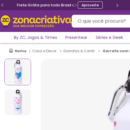
il 👉
Ganhe 5% de desconto n
Aproveite
O que você procura?
By ZC, Jogos & Times
Presentear
Séries e Geek
Garrafa com 
Casa e Decor
Garrafas & Cantil