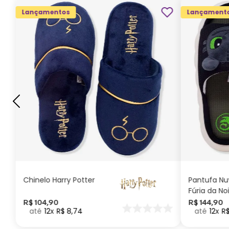
Lançamentos
Lançament
G
GG
M
P
ADICIONAR AO
CARRINHO
Chinelo Harry Potter
Pantufa N
Fúria da No
Como Trei
R$
104
,
90
R$
144
,
90
12
R$
8
,
74
12
R
seu Dragã