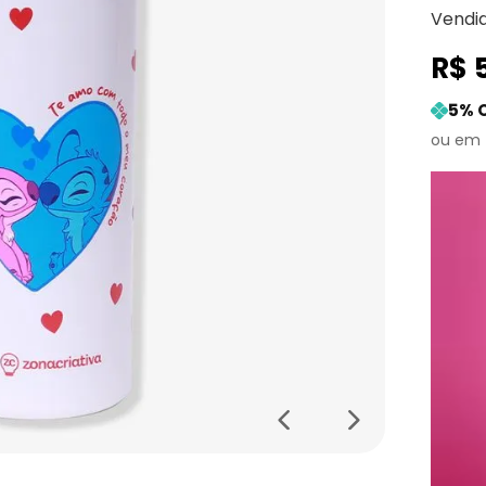
Vendi
R$
5
% 