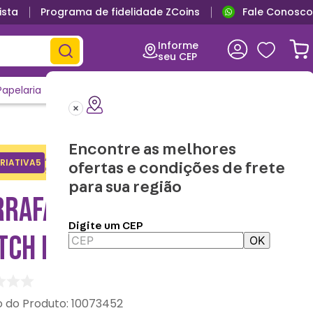
ista
Programa de fidelidade ZCoins
Fale Conosco
Informe
seu CEP
Papelaria
Casa e Decor
Outlet
Clique e Confira
Lançamentos
Encontre as melhores
Adicione o cupom no carrinho e
RIATIVA5
Copiar
ofertas e condições de frete
ganhe desconto na 1a compra.
para sua região
RRAFA COM MOSQUETÃO
Digite um CEP
ITCH NAMORADOS - DISNEY
OK
:
10073452