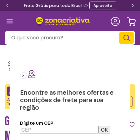
Frete Grátis para todo Brasil 👉
Aproveite
O que você procura?
Informe seu
CEP
Casa e Decor
Garrafas & Cantil
Garrafa com Mosquetão Minnie - Disney
CRIATIVA5
Encontre as melhores ofertas e
Adicione o cupom no carrinho e ganhe desconto na
condições de frete para sua
Copiar
1a compra.
região
GARRAFA COM MOSQUETÃO
Digite um CEP
OK
MINNIE - DISNEY