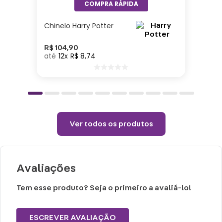
Cuidados e recomendações de uso:
Não colocar o produto na geladeira ou
Chinelo Harry Potter
congelador.
Choques ou quedas podem danificar o
R$
104
,
90
12
R$
8
,
74
produto.
Lavar com água, esponja macia e sabão
neutro.
Não vai á lava-louças e nem ao micro-
ondas.
Ver todos os produtos
Não utilizar produtos químicos ou
abrasivos.
Avaliações
Tem esse produto? Seja o primeiro a avaliá-lo!
ESCREVER AVALIAÇÃO