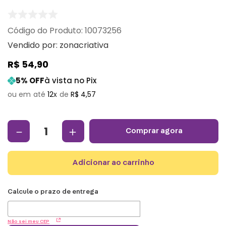
:
10073256
Vendido por:
zonacriativa
R$
54
,
90
5
% OFF
à vista no Pix
12
R$
4
,
57
－
＋
comprar agora
adicionar ao carrinho
Não sei meu CEP