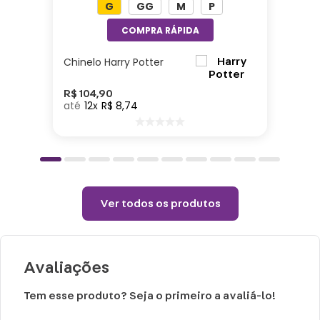
G
GG
M
P
7cm| Capacidade: 500ml| Material: Aluminio
Cuidados e recomendações de uso:
Chinelo Harry Potter
Não colocar o produto na geladeira ou
congelador.
R$
104
,
90
12
R$
8
,
74
Choques ou quedas podem danificar o
produto.
Lavar com água, esponja macia e sabão
neutro.
Não vai á lava-louças e nem ao
Ver todos os produtos
microondas.
Não utilizar produtos químicos ou
abrasivos.
Avaliações
Tem esse produto? Seja o primeiro a avaliá-lo!