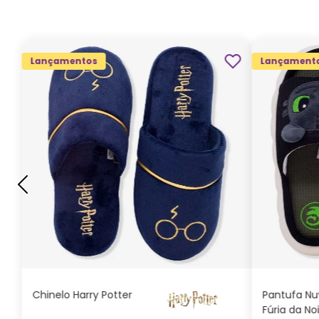
Lançamentos
Lançament
G
GG
M
P
ADICIONAR AO
CARRINHO
Chinelo Harry Potter
Pantufa N
Fúria da No