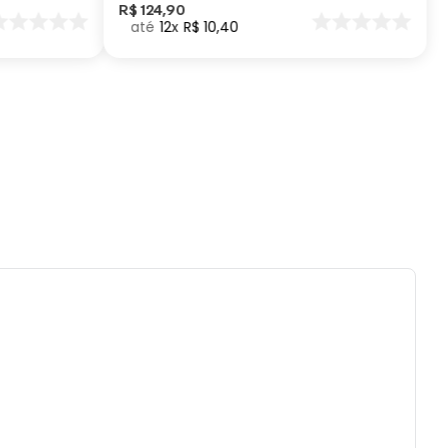
tilizar produtos químicos ou abrasivos.
R$
124
,
90
12
R$
10
,
40