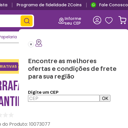
ista
Programa de fidelidade ZCoins
Fale Conosco
Informe
seu CEP
Papelaria
Casa e Decor
Outlet
Clique e Confira
Lançamentos
Encontre as melhores
Adicione o cupom no carrinho e
RIATIVA5
Copiar
ofertas e condições de frete
ganhe desconto na 1a compra.
para sua região
RRAFA COM MOSQUETÃO
Digite um CEP
ANTIL WISH - DISNEY
OK
:
10073077