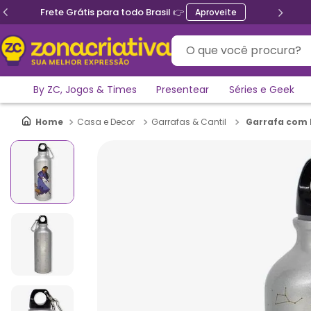
Frete Grátis para todo Brasil 👉
Aproveite
O que você procura?
By ZC, Jogos & Times
Presentear
Séries e Geek
Garrafa com 
Casa e Decor
Garrafas & Cantil