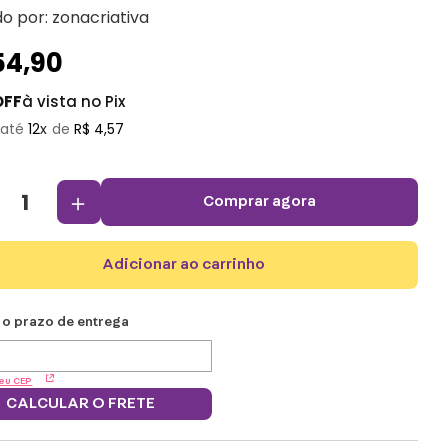
do por:
zonacriativa
54
,
90
OFF
à vista no Pix
12
R$
4
,
57
＋
comprar agora
adicionar ao carrinho
eu CEP
CALCULAR O FRETE