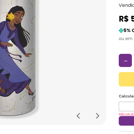
Vendi
R$
5
% 
－
Não sei m