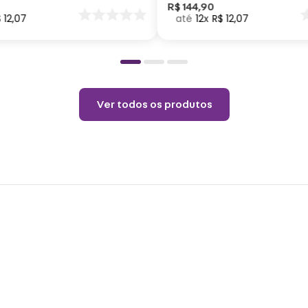
Não u
nar
R$
144
,
90
$
12
,
07
12
R$
12
,
07
o
Ver todos os produtos