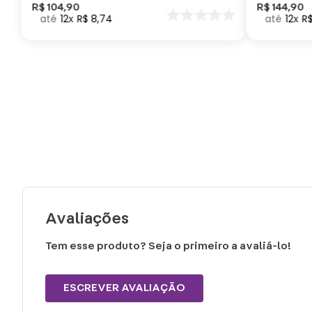
Como Trei
R$
104
,
90
R$
144
,
90
12
R$
8
,
74
12
R
seu Dragã
Avaliações
Tem esse produto? Seja o primeiro a avaliá-lo!
ESCREVER AVALIAÇÃO